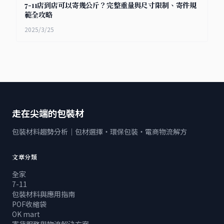
7-11店到店可以寄幾公斤？完整重量與尺寸限制、寄件規
範全攻略
2025/3/25
走在尖端的包裝材
包裝材料趨勢分析｜包材選擇・環保包裝・電商物流解方
文章分類
全家
7-11
包裝材料與應用指南
POF收縮袋
OK mart
寄貨服務與物流解決方案