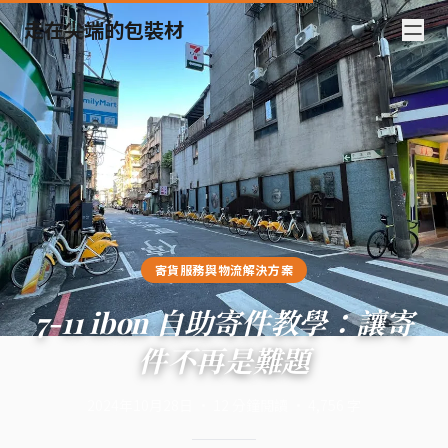
走在尖端的包裝材
寄貨服務與物流解決方案
7-11 ibon 自助寄件教學：讓寄
件不再是難題
2024年10月28日
·
12
分鐘閱讀
·
4,756
字