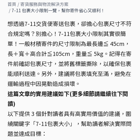
首頁
/
寄貨服務與物流解決方案
/
7-11 包裹大小限制一覽，幫你寄件省心又順利！
想透過7-11交貨便寄送包裹，卻擔心包裹尺寸不符
合規定嗎？別擔心！7-11包裹大小限制其實很簡
單！一般材積寄件的尺寸限制為最長邊≦ 45cm，
長＋寬＋高合計≦105cm，重量≦ 5kg。記得在寄
件前確認包裹尺寸，並將舊標籤撕除，以確保包裹
能順利送達。另外，建議將包裹填充至滿，避免在
運輸過程中因晃動造成損壞。
這篇文章的實用建議如下(更多細節請繼續往下閱
讀)
以下提供 3 個針對讀者具有高實用價值的建議，圍
繞關鍵字「7-11包裹大小」，幫助讀者解決實際問
題並達成目標：