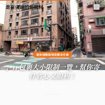
走在尖端的包裝材
寄貨服務與物流解決方案
7-11 包裹大小限制一覽，幫你寄
件省心又順利！
2024年10月30日
·
10
分鐘閱讀
·
3,770
字