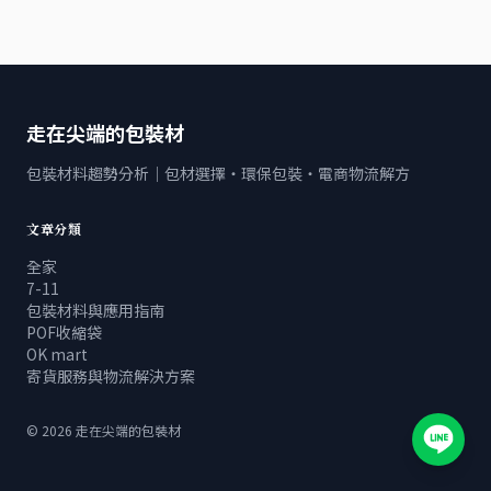
走在尖端的包裝材
包裝材料趨勢分析｜包材選擇・環保包裝・電商物流解方
文章分類
全家
7-11
包裝材料與應用指南
POF收縮袋
OK mart
寄貨服務與物流解決方案
©
2026
走在尖端的包裝材