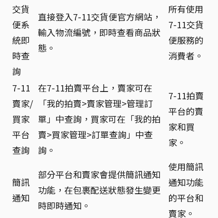
交貨
所有使用
直接登入7-11交貨便官方網站，
便系
7-11交貨
輸入物流編號，即時查看商品狀
統即
便服務的
態。
時查
消費者。
詢
7-11
在7-11拍賣平台上，賣家可在
7-11拍賣
賣家/
「我的拍賣>賣家管理>管理訂
平台的賣
買家
單」中查詢，買家可在「我的拍
家和買
平台
賣>買家管理>訂單查詢」中查
家。
查詢
詢。
使用簡訊
部分平台和賣家會提供簡訊通知
簡訊
通知功能
功能，在包裹配送狀態發生變更
通知
的平台和
時即時通知。
賣家。