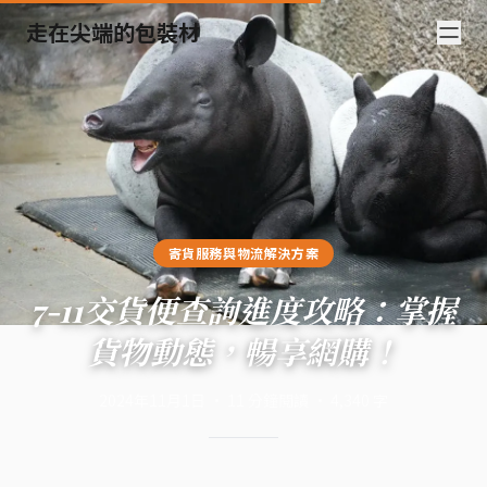
走在尖端的包裝材
寄貨服務與物流解決方案
7-11交貨便查詢進度攻略：掌握
貨物動態，暢享網購！
2024年11月1日
·
11
分鐘閱讀
·
4,340
字