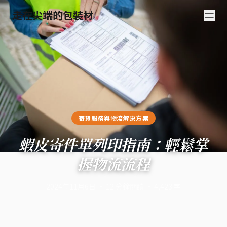
走在尖端的包裝材
寄貨服務與物流解決方案
蝦皮寄件單列印指南：輕鬆掌
握物流流程
2024年11月6日
·
12
分鐘閱讀
·
4,423
字