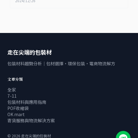
2024/12/26
走在尖端的包裝材
包裝材料趨勢分析｜包材選擇・環保包裝・電商物流解方
文章分類
全家
7-11
包裝材料與應用指南
POF收縮袋
OK mart
寄貨服務與物流解決方案
©
2026
走在尖端的包裝材