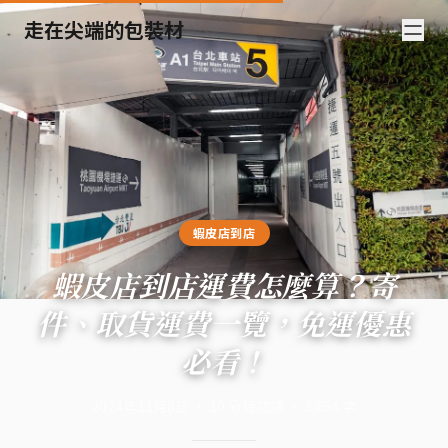
走在尖端的包裝材
蝦皮店到店
蝦皮店到店運費怎麼算？寄
件、取貨運費一覽，免運優惠
必看！
2024年11月8日
·
10
分鐘閱讀
·
3,654
字