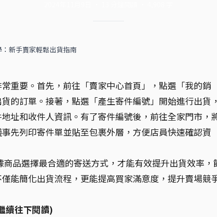
2024年11月9日
·
13
分鐘閱讀
·
4,908
字
學：新手賣家輕鬆出貨指南
！
非常重要。首先，前往「賣家中心首頁」，點選「我的銷
出貨的訂單。接著，點選「產生寄件編號」開始進行出貨
件地址和收件人資訊。有了寄件編號後，前往全家門市，
議事先列印寄件單並貼至包裹外層，方便店員快速確認資
據商品選擇最合適的寄送方式，才能有效提升出貨效率，
不僅能簡化出貨流程，更能提高買家滿意度，提升賣場競
繼續往下閱讀)