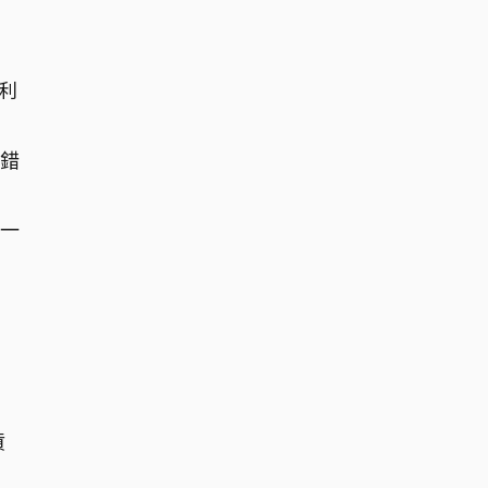
利
錯
一
。
貨