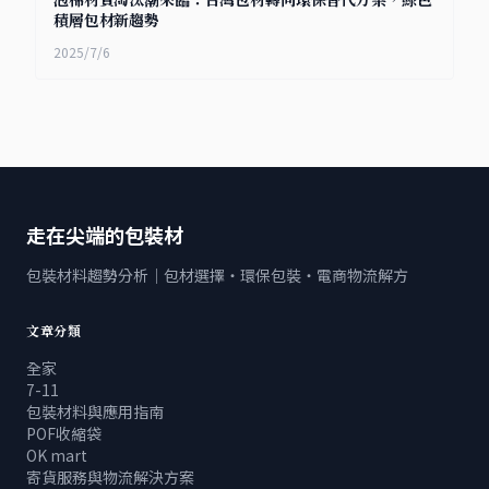
積層包材新趨勢
2025/7/6
走在尖端的包裝材
包裝材料趨勢分析｜包材選擇・環保包裝・電商物流解方
文章分類
全家
7-11
包裝材料與應用指南
POF收縮袋
OK mart
寄貨服務與物流解決方案