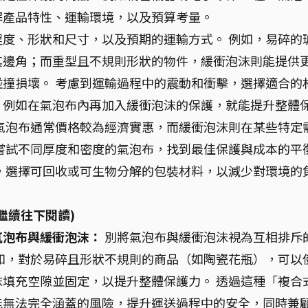
解產品特性、運輸環境，以及預算考量。
度、形狀和尺寸，以及預期的運輸方式。 例如，易碎的
其邊角；而重型且不規則形狀的物件，緩衝泡沫則能提供
撞損壞。 考慮到運輸過程中的震動和衝擊，選擇適合的
，例如在氣泡布內再加入緩衝泡沫的保護，就能提升整體
氣泡布通常價格較為經濟實惠，而緩衝泡沫則在某些特定
嘗試不同厚度和密度的氣泡布，找到最佳保護與成本的平
，選擇可回收或可生物分解的包裝材料，以減少對環境的
繼續往下閱讀)
氣泡布與緩衝泡沫：
別將氣泡布與緩衝泡沫視為互相排斥
如，對於易碎且形狀不規則的商品（如陶瓷花瓶），可以
填充空隙並固定，以提升整體保護力。 透過這種「複合
能無法完全涵蓋的風險，提升運送過程中的安全，同時兼