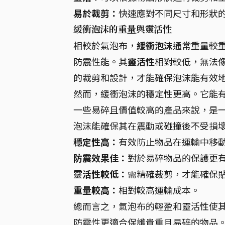
易於裁剪：
快速應對不同尺寸和形狀
緩衝泡沫的重量與靈活性
相較於氣泡布，
緩衝泡沫
通常重量較
防震性能。其
靈活性
相對較低，無法
的裁剪和設計，才能確保泡沫能有效
然而，緩衝泡沫的穩定性更高。它能
一些易碎且價值較高的產品來說，是
泡沫能確保其在震動或碰撞後不受損
穩定性高：
有效防止物品在運輸中移
防震效果佳：
對於易碎物品的保護更
靈活性較低：
需精確裁剪，才能確保
重量較高：
相對較高運輸成本。
總而言之，氣泡布的輕盈和靈活性使
防震性更適合保護貴重且易碎的物品