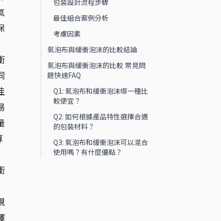
包裝設計流程步驟
氣
最佳組合案例分析
保
考慮因素
氣泡布與緩衝泡沫的比較結論
衝
氣泡布與緩衝泡沫的比較 常見問
同
題快速FAQ
佳
Q1: 氣泡布和緩衝泡沫哪一種比
較便宜？
易
Q2: 如何根據產品特性選擇合適
量
的包裝材料？
算
Q3: 氣泡布和緩衝泡沫可以混合
使用嗎？有什麼優點？
衝
規
擇