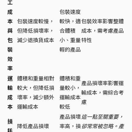
工
成
包裝速度
本
包裝速度較慢，
較快，適
包裝效率影響整體
與
但降低損壞率，
合體積
成本，需考慮產品
包
減少退換貨成本
小、重量
特性
裝
輕的產品
效
率
運
體積和重量相對
體積和重
產品損壞率影響運
輸
較大，但降低損
量較小，
輸成本，需綜合考
成
壞率，減少額外
運輸成本
慮
本
運輸成本
較低
產品損壞
這一點至關重要，
損
降低產品損壞
率高，損
卻常常被忽略。產
耗