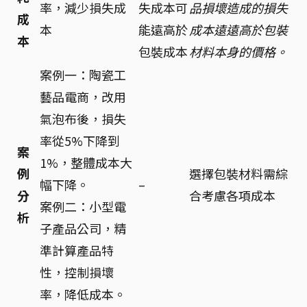
率，減少損失成
失成本可
品損壞造成的損失
成
本
能遠高於
成本遠遠高於包裝
本
包裝成本
材料本身的價格。
案例一：陶瓷工
藝品電商，改用
氣泡布後，損失
率從5%下降到
案
1%，整體成本大
例
選擇包裝材料需綜
幅下降。
–
分
合考慮各項成本
案例二：小型電
析
子產品公司，精
準計算產品特
性，控制損壞
率，降低成本。