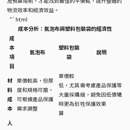
及預算限制，才能找到最佳的平衡點，提升整體的
物流效率和經濟效益。
“`html
成本分析：氣泡布與塑料包裝袋的經濟性
成
本
塑料包裝
氣泡布
說明
項
袋
目
單價較
材
單價較高，但厚
低，尤其
需考慮產品保護等
料
度和規格可選，
大量採購
級，避免因低價犧
成
可根據產品保護
時更為划
牲保護效果
本
需求調整
算
人