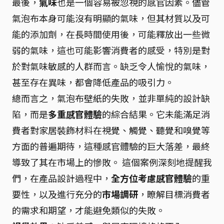
最後，
氣味
也是一個容易被忽視的感官因素。儘管
氣泡布本身可能沒有明顯的氣味，但其材質以及可
能的添加劑，在長時間使用後，可能釋放出一些微
弱的氣味，這也可能影響消費者的感受，特別是對
於對氣味敏感的人群而言。缺乏令人愉悅的氣味，
甚至存在異味，都會降低產品的吸引力。
總而言之，氣泡布壁紙的失敗，並非單純的設計缺
陷，而是
多重感官體驗
的綜合結果。它未能滿足消
費者對家居裝飾材料在視覺、觸覺、聽覺和嗅覺等
方面的普遍期待，這種感官體驗的巨大落差，最終
導致了其在市場上的慘敗。 這個案例深刻地提醒我
們，在產品設計過程中，
全方位考慮感官體驗
的重
要性，以及進行充分的
市場調研
，瞭解目標消費者
的需求和期望，才能避免類似的失敗。