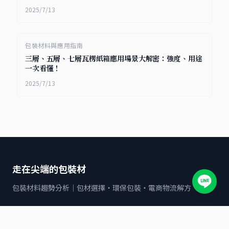
2025/7/13
包裝材料與應用指南
三層、五層、七層瓦楞紙箱應用場景大解密：強度、用途
一次看懂！
2025/7/13
走在尖端的包裝材
包裝材料趨勢分析｜包材選擇・環保包裝・電商物流解方
文章分類