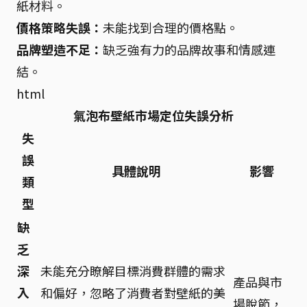
紙材料。
價格策略失誤：
未能找到合理的價格點。
品牌塑造不足：
缺乏強有力的品牌故事和情感連
結。
html
氣泡布壁紙市場定位失誤分析
失
誤
具體說明
影響
類
型
缺
乏
深
未能充分瞭解目標消費群體的需求
產品與市
入
和偏好，忽略了消費者對壁紙的美
場脫節，