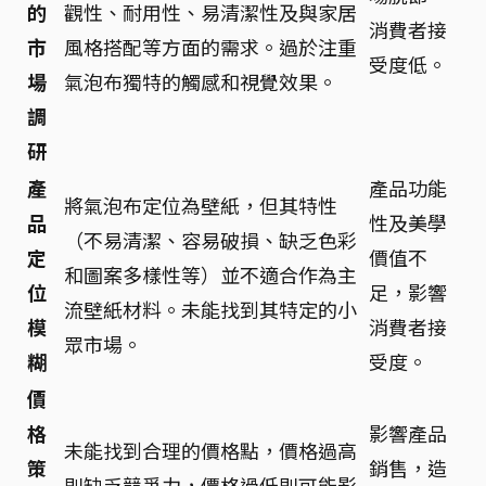
的
觀性、耐用性、易清潔性及與家居
消費者接
市
風格搭配等方面的需求。過於注重
受度低。
場
氣泡布獨特的觸感和視覺效果。
調
研
產
產品功能
將氣泡布定位為壁紙，但其特性
品
性及美學
（不易清潔、容易破損、缺乏色彩
定
價值不
和圖案多樣性等）並不適合作為主
位
足，影響
流壁紙材料。未能找到其特定的小
模
消費者接
眾市場。
糊
受度。
價
格
影響產品
未能找到合理的價格點，價格過高
策
銷售，造
則缺乏競爭力，價格過低則可能影