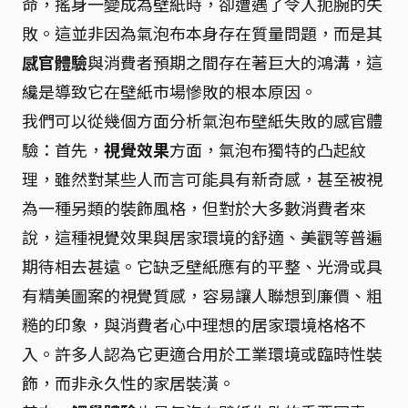
命，搖身一變成為壁紙時，卻遭遇了令人扼腕的失
敗。這並非因為氣泡布本身存在質量問題，而是其
感官體驗
與消費者預期之間存在著巨大的鴻溝，這
纔是導致它在壁紙市場慘敗的根本原因。
我們可以從幾個方面分析氣泡布壁紙失敗的感官體
驗：首先，
視覺效果
方面，氣泡布獨特的凸起紋
理，雖然對某些人而言可能具有新奇感，甚至被視
為一種另類的裝飾風格，但對於大多數消費者來
說，這種視覺效果與居家環境的舒適、美觀等普遍
期待相去甚遠。它缺乏壁紙應有的平整、光滑或具
有精美圖案的視覺質感，容易讓人聯想到廉價、粗
糙的印象，與消費者心中理想的居家環境格格不
入。許多人認為它更適合用於工業環境或臨時性裝
飾，而非永久性的家居裝潢。