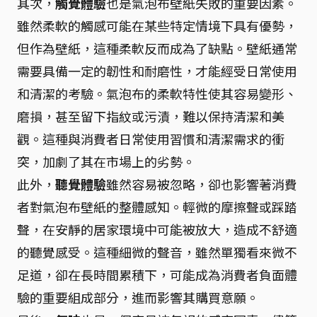
其次，
觸覺體驗
也是氣泡布壁紙失敗的重要因素。
雖然柔軟的觸感可能在某些特定情境下具有優勢，
但作為壁紙，這種柔軟反而成為了缺點。壁紙通常
需要具備一定的韌性和耐磨性，才能經受日常使用
和清潔的考驗。氣泡布的柔軟特性使其容易變形、
磨損，甚至留下指紋或污漬，難以保持清潔和美
觀。這種與消費者日常使用習慣和清潔需求的衝
突，加劇了其在市場上的劣勢。
此外，
聽覺體驗
雖然容易被忽略，卻也影響著消費
者對氣泡布壁紙的整體感知。輕微的摩擦聲或踩踏
聲，在安靜的居家環境中可能被放大，造成不舒適
的聽覺感受。這種細微的聲音，雖然單獨看來微不
足道，卻在長時間累積下，可能成為消費者負面體
驗的重要組成部分，進而影響其購買意願。