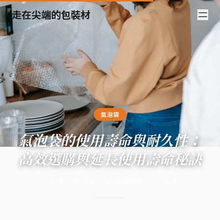
走在尖端的包裝材
氣泡袋
氣泡袋的使用壽命與耐久性：
高效選購與延長使用壽命秘訣
2024年11月28日
·
16
分鐘閱讀
·
6,106
字