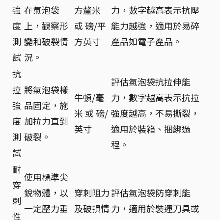
強
在氣泡袋
方釐米
力，數字越高表示抗壓
度
上，觀察形
或 磅/平
能力越強，適用於易碎
測
變和破裂情
方英寸
產品如電子產品。
試
況。
抗
評估氣泡袋抗拉伸能
拉
將氣泡袋樣
牛頓/毫
力，數字越高表示抗拉
強
品固定，施
米 或 磅/
強度越高，不易撕裂，
度
加拉力直到
英寸
適用於裝箱、捆綁過
測
破裂。
程。
試
耐
使用標準尖
穿
銳物體，以
穿刺阻力
評估氣泡袋防穿刺能
刺
一定壓力垂
及破損情
力，適用於裝運刀具或
性