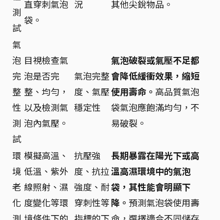
直穿刺氣泡
況
其他尖銳物品。
測
袋。
試
氣
泡
目視檢查氣
氣泡破裂或氣壓不足都
完
泡是否完
氣泡完整
會降低緩衝效果，縮短
整
整、均勻，
度、氣壓
使用壽命。
高品質氣泡
性
以及檢測氣
穩定性
袋氣泡應飽滿均勻，不
測
泡內氣壓。
易破裂。
試
環
模擬高溫、
抗壓強
長期暴露在陽光下或高
境
低溫、紫外
度、抗拉
溫高濕環境中的氣泡
老
線照射、濕
強度、耐
袋，其性能會明顯下
化
度變化等環
穿刺性等
降。
預測氣泡袋使用壽
測
境條件下的
指標的下
命，選擇適合不同儲存