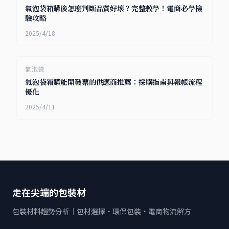
氣泡袋箱購後怎麼判斷品質好壞？完整教學！電商必學檢
驗攻略
2025/4/18
氣泡袋
氣泡袋箱購能開發票的供應商推薦：採購指南與報帳流程
優化
2025/4/11
走在尖端的包裝材
包裝材料趨勢分析｜包材選擇・環保包裝・電商物流解方