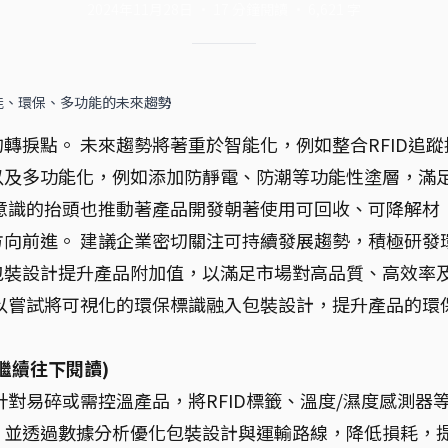
2024年11月28日
·
17
分鐘閱讀
·
6,621
字
能、環保、多功能的未來趨勢
轉捩點。 未來趨勢將著重於智能化，例如整合RFID追蹤
以及多功能化，例如添加防靜電、防潮等功能性塗層，滿
意識的抬頭也推動著產品開發朝著使用可回收、可降解材
向前進。 建議企業密切關注可持續發展趨勢，積極研發
包裝設計提升產品附加值，以滿足市場對高品質、高效率
以嘗試將可視化的環保標識融入包裝設計，提升產品的環
繼續往下閱讀)
針對易碎或需控溫產品，將RFID標籤、溫度/濕度感測器
，並透過數據分析優化包裝設計與運輸路線，降低損耗，