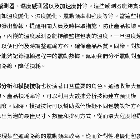
感測器
、
濕度感測器
以及
加速度計
等。這些感測器能夠實
例如溫度變化、濕度變化、震動頻率和強度等等。當這些
即發出警報，提醒相關人員及時採取措施，防止產品損壞
品，內嵌的溫度感測器能持續監控包裹的溫度，一旦溫度
，以便他們及時調整運輸方案，確保產品品質。同樣，對
計能夠記錄運輸過程中的震動數據，幫助我們分析震動對
輸路線，降低損耗。
計
據分析
和
模擬技術
也扮演著日益重要的角色。通過收集大
線、產品損耗率等，可以利用大數據分析技術建立預測模
風險。同時，模擬技術可以幫助我們模擬不同包裝設計方
算出氣泡的最佳尺寸、數量和排列方式，從而最大程度地
。
發現某些運輸路線的震動頻率較高，從而針對性地優化包