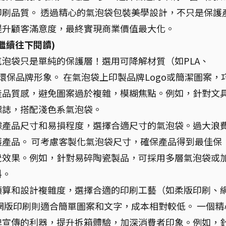
刷品質。 透過精心的氣泡袋包裝美學設計，不只是保護
提升顧客滿意度，最終實現商業價值最大化。
繼續往下閱讀)
氣泡袋只是單純的保護層！選用可降解材質（如PLA、
環保品牌形象。 在氣泡袋上印製品牌Logo或簡潔圖案，
產品質感，避免圖案過於複雜，模糊焦點。例如，針對文
標誌，搭配淺色系氣泡袋。
據產品尺寸和易損程度，選擇合適尺寸的氣泡袋。過大浪
產品。 可考慮客製化氣泡袋尺寸，確保產品得到最佳保
覺效果。例如，針對易碎陶瓷製品，可採用多層氣泡袋或
料。
預算和設計複雜度，選擇合適的印刷工藝（如柔版印刷、
網版印刷則適合簡單圖案和文字，成本相對較低。 一個精
牌宣傳的利器，提升拆箱體驗，加深消費者印象。例如，