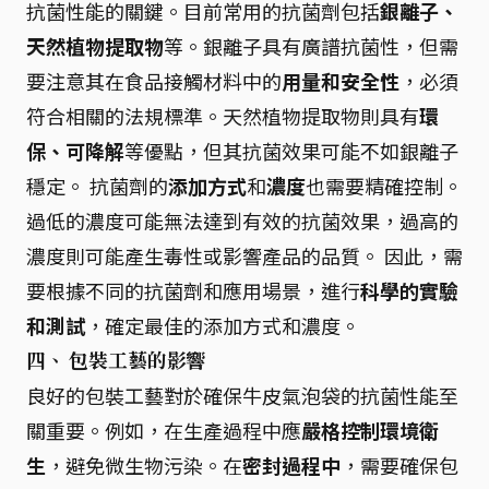
抗菌性能的關鍵。目前常用的抗菌劑包括
銀離子、
天然植物提取物
等。銀離子具有廣譜抗菌性，但需
要注意其在食品接觸材料中的
用量和安全性
，必須
符合相關的法規標準。天然植物提取物則具有
環
保、可降解
等優點，但其抗菌效果可能不如銀離子
穩定。 抗菌劑的
添加方式
和
濃度
也需要精確控制。
過低的濃度可能無法達到有效的抗菌效果，過高的
濃度則可能產生毒性或影響產品的品質。 因此，需
要根據不同的抗菌劑和應用場景，進行
科學的實驗
和測試
，確定最佳的添加方式和濃度。
四、 包裝工藝的影響
良好的包裝工藝對於確保牛皮氣泡袋的抗菌性能至
關重要。例如，在生產過程中應
嚴格控制環境衛
生
，避免微生物污染。在
密封過程中
，需要確保包