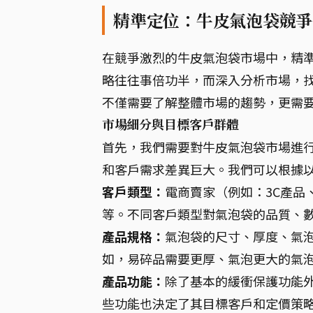
精準定位：牛皮氣泡袋競爭
在競爭激烈的牛皮氣泡袋市場中，精
略往往事倍功半，而深入分析市場，找
不僅需要了解整體市場的趨勢，更需
市場細分與目標客戶群體
首先，我們需要對牛皮氣泡袋市場進
和客戶需求差異巨大。我們可以根據
客戶類型：
電商賣家（例如：3C產品
等。不同客戶類型對氣泡袋的品質、
產品規格：
氣泡袋的尺寸、厚度、氣
如，易碎品需要更厚、氣泡更大的氣
產品功能：
除了基本的緩衝保護功能
些功能也決定了其目標客戶和定價策