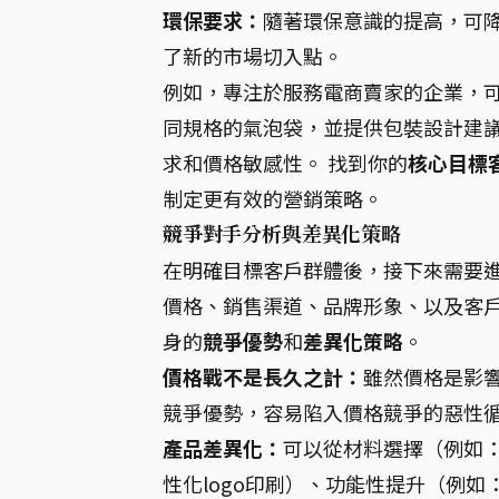
環保要求：
隨著環保意識的提高，可
了新的市場切入點。
例如，專注於服務電商賣家的企業，
同規格的氣泡袋，並提供包裝設計建
求和價格敏感性。 找到你的
核心目標
制定更有效的營銷策略。
競爭對手分析與差異化策略
在明確目標客戶群體後，接下來需要
價格、銷售渠道、品牌形象、以及客戶
身的
競爭優勢
和
差異化策略
。
價格戰不是長久之計：
雖然價格是影
競爭優勢，容易陷入價格競爭的惡性
產品差異化：
可以從材料選擇（例如
性化logo印刷）、功能性提升（例