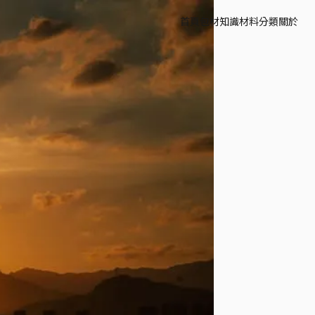
首頁
包材知識
材料分類
關於