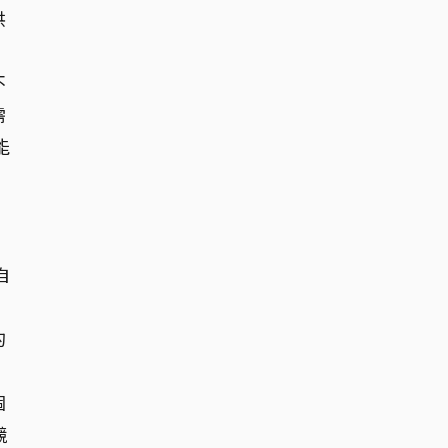
供
不
需
能
、
自
的
個
競