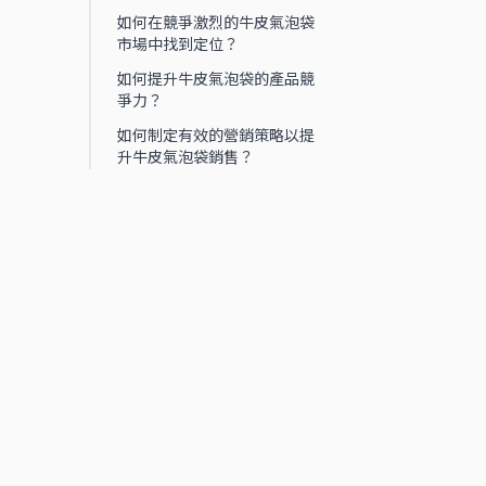
如何在競爭激烈的牛皮氣泡袋
市場中找到定位？
如何提升牛皮氣泡袋的產品競
爭力？
如何制定有效的營銷策略以提
升牛皮氣泡袋銷售？