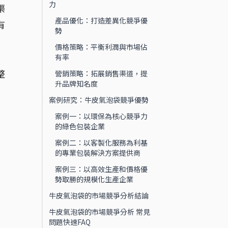
力
渠
產品優化：打造差異化競爭優
有
勢
價格策略：平衡利潤與市場佔
有率
整
營銷策略：拓展銷售渠道，提
升品牌知名度
案例研究：牛皮氣泡袋競爭優勢
案例一：以環保為核心競爭力
的綠色包裝企業
案例二：以客製化服務為利基
的專業包裝解決方案提供商
案例三：以高效生產和價格優
勢取勝的規模化生產企業
牛皮氣泡袋的市場競爭分析結論
牛皮氣泡袋的市場競爭分析 常見
問題快速FAQ