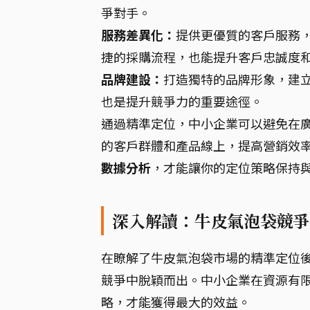
爭對手。
服務差異化：
提供更優質的客戶服務
捷的採購流程，也能提升客戶忠誠度
品牌建設：
打造獨特的品牌形象，建
也是提升競爭力的重要途徑。
通過精準定位，中小企業可以避免在
的客戶群體和產品線上，提高營銷效
數據分析
，才能讓你的定位策略保持
深入解讀：牛皮氣泡袋競爭
在瞭解了牛皮氣泡袋市場的精準定位
競爭中脫穎而出。中小企業在資源有
略，才能獲得最大的效益。