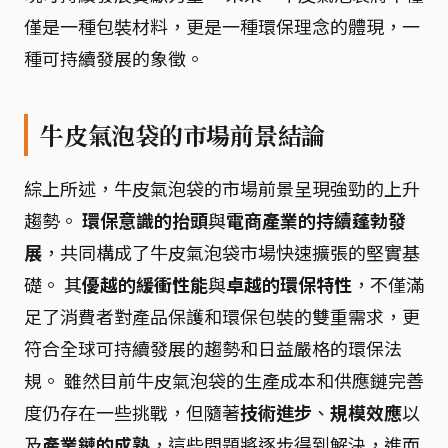
僅是一種包裝材料，更是一種環保理念的體現，一
種可持續發展的象徵。
牛皮氣泡袋的市場前景結論
綜上所述，牛皮氣泡袋的市場前景呈現強勁的上升
趨勢。
環保意識的抬頭
與
電商產業的持續蓬勃發
展
，共同構成了牛皮氣泡袋市場快速擴張的堅實基
礎。 其
優越的緩衝性能
與
卓越的環保特性
，不僅滿
足了消費者對產品保護和環保包裝的雙重需求，更
符合全球可持續發展的趨勢和日益嚴格的環保法
規。 雖然目前牛皮氣泡袋的生產成本和供應鏈完善
度仍存在一些挑戰，但隨著
技術進步
、
規模效應
以
及
產業鏈的成熟
，這些問題將逐步得到解決，進而