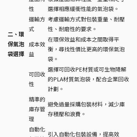
性
選擇相應緩衝性能的氣泡袋。
運輸方
考慮運輸方式對包裝重量、耐壓
式
性、耐磨性的要求。
二、環
在環保效益和成本之間取得平
保氣泡
成本效
衡，尋找性價比更高的環保氣泡
袋選擇
益
袋。
選擇可回收PE材質或可生物降解
可回收
的PLA材質氣泡袋，配合企業回收
性
計劃。
精準的
避免過量採購包裝材料，減少庫
庫存管
存積壓和浪費。
理
自動化
引入自動化包裝設備，提高效