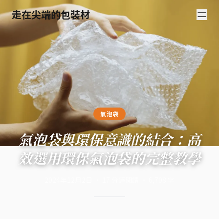
走在尖端的包裝材
氣泡袋
氣泡袋與環保意識的結合：高
效選用環保氣泡袋的完整教學
2024年12月2日
·
17
分鐘閱讀
·
6,708
字