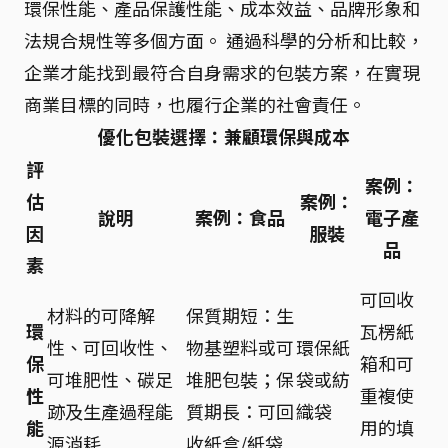
環保性能、產品保護性能、成本效益、品牌形象和
法規合規性等多個方面。 通過科學的分析和比較，
企業才能找到最符合自身需求的包裝方案，在實現
商業目標的同時，也履行企業的社會責任。
優化包裝選擇：兼顧環保與成本
評
案例：
估
案例：
說明
案例：食品
電子產
因
服裝
品
素
可回收
材料的可降解
保質期短：生
環
瓦楞紙
性、可回收性、
物基塑料或可
環保紙
保
箱和可
可堆肥性、碳足
堆肥包裝；保
袋或紡
性
重複使
跡及生產過程能
質期長：可回
織袋
能
用的填
源消耗
收紙盒/紙袋