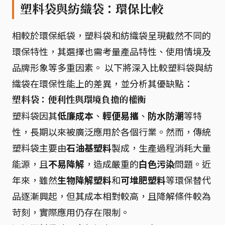
塑料袋與紡織袋：環保比較
相較於環保紙袋，塑料袋和紡織袋呈現截然不同的
環保特性，其選擇也需考量產品特性、使用情境及
品牌形象等多重因素。 以下將深入比較塑料袋與紡
織袋在環保性能上的差異，並分析其優缺點：
塑料袋：便利性與環境負擔的權衡
塑料袋因其
低廉成本
、
輕便易攜
、
防水防潮
等特
性，長期以來被廣泛應用於各個行業。然而，傳統
塑料袋主要由
石油基塑料
製成，生產過程消耗大量
能源，且
不易降解
，造成嚴重的
白色污染
問題。近
年來，雖然
生物降解塑料
和
可堆肥塑料
等環保替代
品逐漸興起，但其成本相對較高，且降解條件較為
苛刻，實際應用仍存在限制。