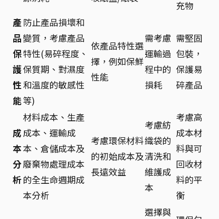
充物
產
防止產品損壞和
品
變質，考慮產品
需考慮
需堅固
依產品特性選
保
特性(易碎程度、
運輸過
包裝，
擇，例如保鮮
護
保質期、對濕度
程中的
保護易
性能
性
和溫度的敏感性
損耗
碎產品
能
等)
材料成本、生產
考慮高
考慮紡
成
成本、運輸成
成本材
考慮環保材料
織袋的
本
本、倉儲成本及
料與可
的初始成本及
清洗和
分
廢棄物處理成本
回收材
長遠效益
維護成
析
的全生命週期成
料的平
本
本分析
衡
選擇與