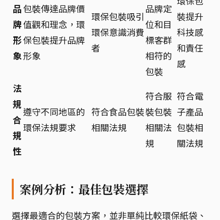
環保包
品
包裝傳達品牌價
品牌定
環保包裝吸引
裝提升
牌
值觀和理念，環
位和目
環保意識消費
科技感
形
保包裝提升品牌
標客群
者
和責任
象
形象
相符的
感
包裝
法
符合服
符合電
規
遵守不同地區的
符合食品包裝
裝包裝
子產品
合
環保法規要求
相關法規
相關法
包裝相
規
規
關法規
性
案例分析：最佳包裝選擇
選擇最適合的包裝方案，並非單純比較環保紙袋、