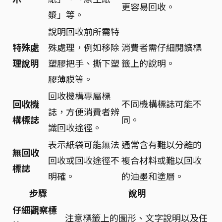
更容易回收。
漿」等。
說明回收前所需特
特殊處
殊處理，例如移除
消費者需仔細閱讀標
理說明
塑膠把手、撕下塑
籤上的說明。
膠薄膜等。
回收機構專屬標
回收機
不同機構標誌可能不
誌，方便消費者辨
構標誌
同。
識回收途徑。
表示紙袋可能無法
通常含有難以分離的
無回收
回收或回收途徑不
複合材料或難以回收
標誌
明確。
的油墨和塗層。
步驟
說明
仔細觀察標
注意標籤上的圖形、文字說明以及任