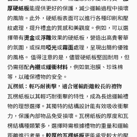
厚硬紙板
能提供更好的保護，減少運輸過程中損壞
的風險。此外，硬紙板表面可以進行各種印刷和壓
紋處理，提升禮盒的質感和美觀度。例如，可以選
擇帶有
燙金
或
浮雕
效果的硬紙板，營造出高貴奢華
的氛圍，或採用
啞光
或
霧面
處理，呈現出簡約優雅
的風格。 值得注意的是，儘管硬紙板堅固耐用，但
仍需搭配
內襯
或
緩衝材料
，例如氣泡膜、珍珠棉
等，以確保禮物的安全。
瓦楞紙：輕巧耐衝擊，適合運輸距離較長的禮物
瓦楞紙板以其輕巧耐衝擊的特性，成為長途運輸禮
物的理想選擇。其獨特的結構設計能有效吸收衝擊
力，保護內部物品免受損壞。瓦楞紙板的厚度和瓦
楞結構種類繁多，選擇時需根據禮物的重量和運輸
距離進行考量。
較厚的瓦楞紙板
更能承受較大的壓