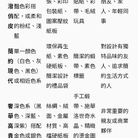
張、彩印
貼紙、彩
朋友、家
潑
豔色彩搭
包裝紙、
帶、毛絨
人、年輕同
俏
配，或柔和
圖案壓紋
玩具
事
皮
的粉紅、淺
紙板
藍
環保再生
對設計有獨
簡
單一顏色
紙、素色
簡潔的緞
特品味的友
約
（白色、灰
硬紙板、
帶、素色
人、追求簡
現
色、黑色）
簡潔設計
標籤
約生活方式
代
或相近色系
的禮品袋
的人
手工緞
奢
深色系（黑
絲綢、絨
帶、施華
非常重要的
華
色、深藍、
面、金屬
洛世奇水
親友或商業
高
深紫）搭配
材質、高
晶、精緻
夥伴
貴
金色或銀色
檔硬紙板
的燙金圖