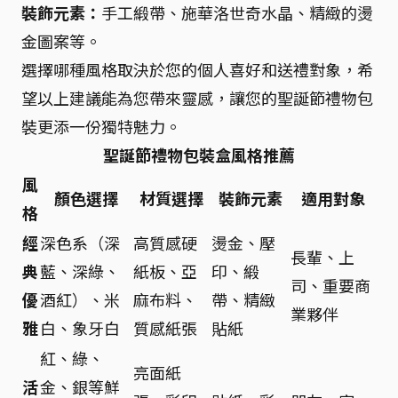
裝飾元素：
手工緞帶、施華洛世奇水晶、精緻的燙
金圖案等。
選擇哪種風格取決於您的個人喜好和送禮對象，希
望以上建議能為您帶來靈感，讓您的聖誕節禮物包
裝更添一份獨特魅力。
聖誕節禮物包裝盒風格推薦
風
顏色選擇
材質選擇
裝飾元素
適用對象
格
經
深色系（深
高質感硬
燙金、壓
長輩、上
典
藍、深綠、
紙板、亞
印、緞
司、重要商
優
酒紅）、米
麻布料、
帶、精緻
業夥伴
雅
白、象牙白
質感紙張
貼紙
紅、綠、
亮面紙
活
金、銀等鮮