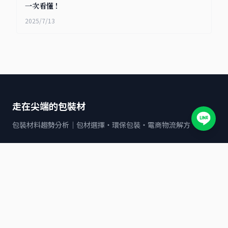
一次看懂！
2025/7/13
走在尖端的包裝材
包裝材料趨勢分析｜包材選擇・環保包裝・電商物流解方
文章分類
全家
7-11
包裝材料與應用指南
POF收縮袋
OK mart
寄貨服務與物流解決方案