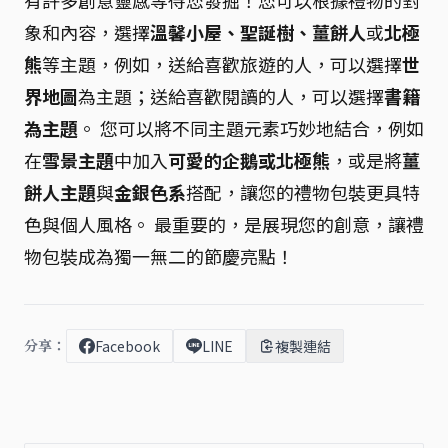
有許多創意靈感等待您發掘！您可以根據禮物的對
象和內容，選擇
溫馨小屋、聖誕樹、薑餅人
或
北極
熊
等主題，例如，送給喜歡旅遊的人，可以選擇
世
界地圖
為主題；送給喜歡閱讀的人，可以選擇
書籍
為主題
。 您可以將不同主題元素巧妙地結合，例如
在
雪景主題
中加入
可愛的企鵝或北極熊
，或是將
薑
餅人主題
與
金銀色系
搭配，讓您的禮物包裝更具特
色與個人風格。 最重要的，是展現您的創意，讓禮
物包裝成為獨一無二的節慶亮點！
分享：
Facebook
LINE
複製連結