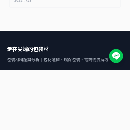
2025/7/13
走在尖端的包裝材
包裝材料趨勢分析｜包材選擇・環保包裝・電商物流解方
文章分類
全家
7-11
包裝材料與應用指南
POF收縮袋
OK mart
寄貨服務與物流解決方案
©
2026
走在尖端的包裝材