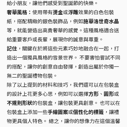
給小朋友，讓他們感受到聖誕節的快樂。
奢華風格：
使用帶有
燙金
或
浮雕
效果的白色包裝
紙，搭配精緻的銀色裝飾品，例如
施華洛世奇水晶
等，就能營造出高貴奢華的感覺。這種風格適合送
給重要客戶或長輩，展現你的誠意與尊重。
記住
，關鍵在於將這些元素巧妙地融合在一起，打
造出一個獨具風格的雪景世界。 不要害怕嘗試不同
的搭配，讓你的創意自由發揮，創造出屬於你獨一
無二的聖誕禮物包裝。
除了以上提到的材料和技巧，我們還可以在包裝盒
的設計上花更多心思，例如可以選擇
方形
、
圓形
或
不規則形狀
的包裝盒，讓包裝更具創意。 也可以在
包裝盒上添加一些
手繪圖案
或
個性化的標籤
，讓禮
物更具個人特色。 總之，讓你的想像力在這個溫馨