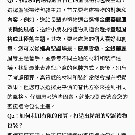
Q1：我該如何選擇適合自己的聖誕禮物包裝主題？
選擇聖誕禮物包裝主題，首先要考慮禮物的
對象
和
內容
。例如，送給長輩的禮物適合選擇
金銀華麗風
或
簡約風格
；送給小朋友的禮物則適合選擇
童趣風
格
或
北極熊主題
。其次，要考慮您的
個人喜好
和
創
意
。您可以從
經典聖誕場景
、
麋鹿雪橇
、
金銀華麗
風
等主題著手，並參考不同主題的材料和裝飾建
議，找到最能表達您心意的包裝方式。最後，別忘
了考慮
預算
，高質感的材料和裝飾當然會提升視覺
效果，但您可以選擇更平價的替代方案來達到相同
的風格。 仔細思考這些因素，就能找到最適合您的
聖誕禮物包裝主題。
Q2：如何利用有限的預算，打造出精緻的聖誕禮物
包裝？