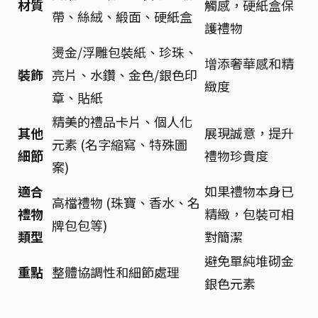
材質
觸感，硬紙盒保
帶、絲絨、緞面、硬紙盒
護禮物
燙金/浮雕包裝紙、珍珠、
增添奢華感和精
裝飾
亮片、水鑽、金色/銀色印
緻度
章、貼紙
精美的禮品卡片、個人化
其他
展現誠意，提升
元素 (名字縮寫、特殊圖
細節
禮物珍貴度
案)
適合
如果禮物本身已
高檔禮物 (珠寶、香水、名
禮物
精緻，包裝可相
牌包包等)
類型
對簡潔
避免單純堆砌金
重點
整體協調性和細節處理
銀色元素