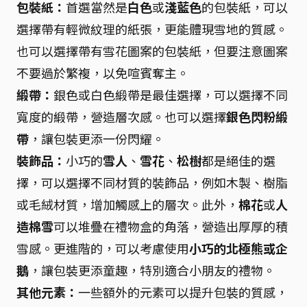
包裝紙：
首選當然是
白色
或
淺藍色
的包裝紙，可以
選擇帶有輕微紋理的紙張，更能體現雪地的質感。
也可以選擇帶有雪花圖案的包裝紙，但要注意圖案
不要過於繁複，以免喧賓奪主。
緞帶：
銀色或白色緞帶是最佳選擇，可以選擇不同
寬度的緞帶，營造層次感。也可以選擇
銀色閃粉緞
帶
，讓包裝更添一份閃耀。
裝飾品：
小巧的
雪人
、
雪花
、
松樹
都是絕佳的選
擇，可以選擇不同材質的裝飾品，例如木製、樹脂
或毛絨材質，增加觸感上的層次。此外，
棉花
或
人
造棉雪
可以堆疊在禮物盒的角落，營造出厚厚的積
雪感。更進階的，可以考慮使用
小巧的北極熊或企
鵝
，讓包裝更添童趣，特別適合小朋友的禮物。
其他元素：
一些額外的元素可以提升包裝的質感，