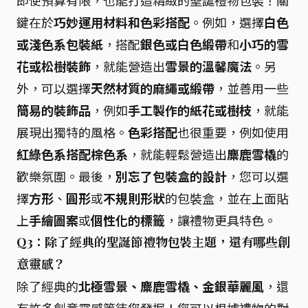
即使預算有限，也能打造精緻的聖誕禮物包裝！關
鍵在於
巧妙運用材料和色彩搭配
。例如，選擇
白色
或淺色系包裝紙
，搭配
銀色或白色緞帶
和
小巧的雪
花或松樹裝飾
，就能營造出
雪景的溫馨魔法
。另
外，可以選擇
天然材質的麻繩或緞帶
，並善用一些
簡易的裝飾品
，例如
手工製作的紙花或樹枝
，就能
展現出獨特的風格。
色彩搭配
也很重要，例如使用
紅綠色系搭配棕色系
，就能輕鬆營造出
麋鹿雪橇
的
歡樂氛圍。最後，
別忘了包裝盒的設計
，您可以選
擇
方形
、
圓形
或
不規則形狀
的包裝盒，並在上面貼
上
手繪圖案
或
個性化的標籤
，讓禮物更具特色。
Q3：除了經典的聖誕節禮物包裝主題，還有哪些創
意靈感？
除了經典的
北極雪景、麋鹿雪橇、金銀華麗風
，還