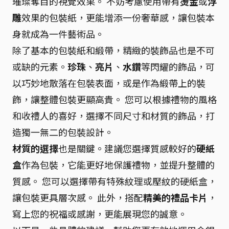
璀璨奪目的視覺效果。 不妨考慮使用帶有
燙金
或
浮
雕
效果的包裝紙，更能增添一份奢華感，讓包裝本
身就成為一件藝術品。
除了基本的包裝紙和緞帶，精緻的裝飾品也是不可
或缺的元素。
珍珠
、
亮片
、
水鑽
等閃耀的飾品，可
以巧妙地散落在包裝表面，或是作為緞帶上的裝
飾，讓整體包裝更顯高貴。 您可以根據禮物的風格
和收禮人的喜好，選擇不同尺寸和材質的飾品，打
造獨一無二的包裝設計。
材質的選擇
也是關鍵。建議您選擇質感較好的
硬紙
盒
作為包裝，它能更好地保護禮物，並提升整體的
質感。 您可以選擇帶有特殊紋理或壓紋的硬紙盒，
讓包裝更具層次感。 此外，搭配
精美的禮品卡片
，
寫上您的祝福或感謝，更能展現您的誠意。