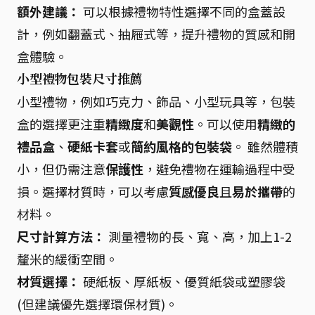
額外建議：
可以根據禮物特性選擇不同的盒蓋設
計，例如翻蓋式、抽屜式等，提升禮物的質感和開
盒體驗。
小型禮物包裝尺寸推薦
小型禮物，例如巧克力、飾品、小型玩具等，包裝
盒的選擇更注重
精緻度
和
美觀性
。可以使用
精緻的
禮品盒
、
硬紙卡套
或
簡約風格的包裝袋
。 雖然體積
小，但仍需注意
保護性
，避免禮物在運輸過程中受
損。選擇材質時，可以考慮
質感優良
且
易於攜帶
的
材料。
尺寸計算方法：
測量禮物的長、寬、高，加上1-2
釐米的緩衝空間。
材質選擇：
硬紙板、厚紙板、優質紙袋或塑膠袋
(但建議優先選擇環保材質)。