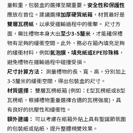
量較重，包裝盒的選擇至關重要。
安全性和保護性
應放在首位。建議選擇
加厚硬質紙箱
，材質最好是
雙層瓦楞紙
，以承受運輸過程中的衝擊。 尺寸方
面，需比禮物本身大出
至少3-5釐米
，才能確保禮
物有足夠的緩衝空間。此外，務必在箱內填充足夠
的緩衝材料，例如
氣泡膜、填充紙或EPE珍珠棉
，
避免禮物在運輸過程中碰撞受損。
尺寸計算方法：
測量禮物的長、寬、高，分別加上
3-5釐米的緩衝空間，得出包裝盒的尺寸。
材質選擇：
雙層瓦楞紙箱 (例如：E型瓦楞紙或B型
瓦楞紙，根據禮物重量選擇合適的瓦楞強度)，具
有良好的抗壓性和緩衝性。
額外建議：
可以考慮在紙箱外貼上具有聖誕節氛圍
的包裝紙或貼紙，提升整體視覺效果。