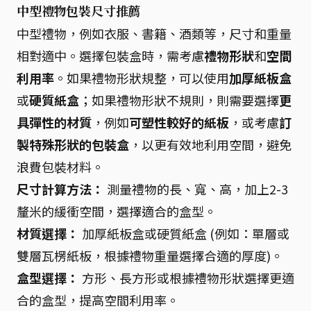
中型禮物包裝尺寸推薦
中型禮物，例如衣服、書籍、酒類等，尺寸和重量
相對適中。選擇包裝盒時，需考慮
禮物形狀
和
空間
利用率
。如果禮物形狀規整，可以使用
加厚紙板盒
或
硬質紙盒
；如果禮物形狀不規則，則需要選擇
更
具彈性的材質
，例如
可塑性較好的紙板
，或考慮
訂
製特殊形狀的包裝盒
，以更有效地利用空間，避免
浪費包裝材料。
尺寸計算方法：
測量禮物的長、寬、高，加上2-3
釐米的緩衝空間，選擇適合的盒型。
材質選擇：
加厚紙板盒或硬質紙盒 (例如：單層或
雙層瓦楞紙板，根據禮物重量選擇合適的厚度)。
盒型選擇：
方形、長方形或根據禮物形狀選擇更適
合的盒型，提高空間利用率。