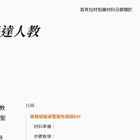
首頁
包材知識
材料分類
關於
保達人教
目錄
教
舊報紙變身聖誕包裝紙DIY
的聖
材料準備：
步驟教學：
充