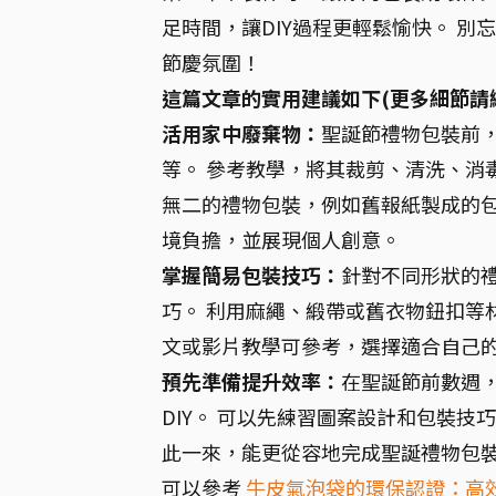
足時間，讓DIY過程更輕鬆愉快。 
節慶氛圍！
這篇文章的實用建議如下(更多細節請
活用家中廢棄物：
聖誕節禮物包裝前
等。 參考教學，將其裁剪、清洗、消
無二的禮物包裝，例如舊報紙製成的包
境負擔，並展現個人創意。
掌握簡易包裝技巧：
針對不同形狀的
巧。 利用麻繩、緞帶或舊衣物鈕扣等
文或影片教學可參考，選擇適合自己
預先準備提升效率：
在聖誕節前數週
DIY。 可以先練習圖案設計和包裝技
此一來，能更從容地完成聖誕禮物包裝
可以參考
牛皮氣泡袋的環保認證：高