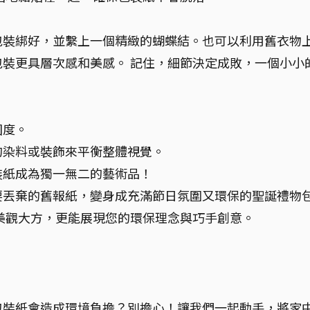
包裝綁好，並繫上一個精緻的蝴蝶結。也可以利用舊衣物
裝更具層次感和美感。 記住，細節決定成敗，一個小小
。
固度。
的染料或裝飾來平衡整體視覺。
裝紙成為獨一無二的藝術品！
要丟棄的舊報紙，變身成充滿節日氛圍又環保的聖誕禮物
美觀大方，更能展現您的環保理念與巧手創意。
包裝紙會造成環境負擔？別擔心！讓我們一起動手，將家