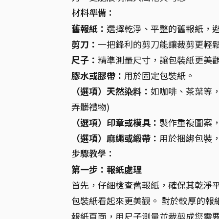
材料準備：
舊報紙：
選擇乾淨、平整的舊報紙，
剪刀：
一把鋒利的剪刀能讓裁剪更輕
尺子：
精準測量尺寸，讓包裝紙更美
膠水或膠帶：
用於固定包裝紙。
（選項）天然染料：
如咖啡、茶葉等
弄髒禮物)
（選項）印章或模具：
製作重複圖案
（選項）麻繩或緞帶：
用於捆綁包裝
步驟教學：
第一步：報紙處理
首先，仔細檢查舊報紙，確保其乾淨
包裝紙看起來更美觀。 對於較厚的報
報紙頁面，用尺子測量並裁剪成您需