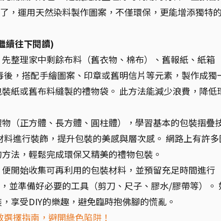
別忘了，運用天然染料製作圖案，不僅環保，更能增添獨特
繼續往下閱讀)
，先整理家中剩餘布料（舊衣物、棉布）、舊報紙、紙箱
毒後，搭配手繪圖案、印章或舊明信片等元素，製作成獨
裝紙或舊布料縫製的禮物袋。 此方法能減少浪費，降低
禮物（正方體、長方體、圓柱體），學習基本的包裝摺疊
材料進行裝飾，提升包裝的美感與層次感。 網路上有許多
的方法，輕鬆完成環保又精美的禮物包裝。
，便開始收集可再利用的包裝材料，並預留充足時間進行
巧，並準備好必要的工具（剪刀、尺子、膠水/膠帶等）。 
，享受DIY的樂趣，避免臨時抱佛腳的慌亂。
效選擇指南，避開綠色陷阱！