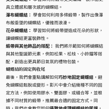
具立體感和層次感的蝴蝶結。
瀑布蝴蝶結：
學會如何利用多條緞帶，製作出像瀑
布般垂墜的蝴蝶結，優雅而浪漫。
花朵蝴蝶結：
學習如何將緞帶塑造成花朵的形狀，
讓蝴蝶結更富裝飾性。
緞帶與其他飾品的搭配：
我們將示範如何將蝴蝶結
與其他聖誕節元素，例如松果、松枝、小鈴鐺等搭
配，創造出更具節日氣氛的禮物包裝。
蝴蝶結的固定與收尾
最後，我們會重點講解如何
巧妙地固定蝴蝶結
，避
免蝴蝶結鬆脫或變形。影片中會介紹幾種不同的固
定方法，例如使用膠水、雙面膠、或縫合等，並根
據不同材質的緞帶，推薦最合適的固定方式。同
時，我們也會教您如何
優雅地處理蝴蝶結的尾端
，