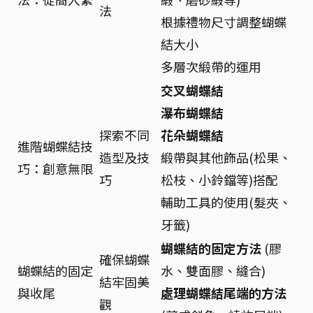
法
根據禮物尺寸調整蝴蝶
結大小
多層次緞帶的運用
交叉蝴蝶結
瀑布蝴蝶結
探索不同
花朵蝴蝶結
進階蝴蝶結技
造型及技
緞帶與其他飾品(松果、
巧：創意無限
巧
松枝、小鈴鐺等)搭配
輔助工具的使用(髮夾、
牙籤)
蝴蝶結的固定方法
(膠
確保蝴蝶
蝴蝶結的固定
水、雙面膠、縫合)
結牢固美
與收尾
處理蝴蝶結尾端的方法
觀