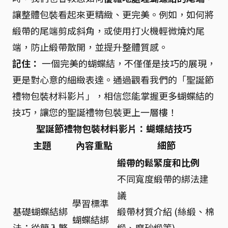
讓整體包裝看起來更精緻、更完美。例如，如何將
緞帶的尾端剪成斜角，或使用打火機輕微燒灼尾
端，防止緞帶散開，並提升整體質感。
記住：
一個完美的蝴蝶結，不僅僅是技巧的展現，
更是對心意的細緻表達。通過觀看我們的「聖誕節
禮物包裝材料影片」，相信您能掌握更多蝴蝶結的
技巧，讓您的聖誕禮物包裝更上一層樓！
聖誕節禮物包裝材料影片：蝴蝶結技巧
主題
內容重點
細節
緞帶的鬆緊度和比例
不同寬度緞帶的綁法建
議
學習標準
基礎蝴蝶結綁
緞帶材質介紹 (絲緞、棉
蝴蝶結綁
法：從簡入繁
緞、磨砂緞等)