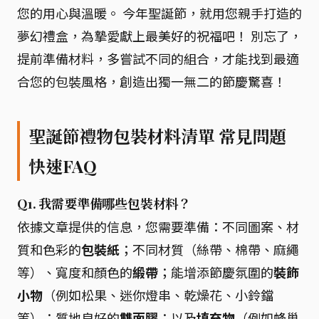
您的用心與溫暖。 今年聖誕節，就用您親手打造的
夢幻禮盒，為摯愛獻上最美好的祝福吧！ 別忘了，
提前準備材料，多嘗試不同的組合，才能找到最適
合您的包裝風格，創造出獨一無二的節慶驚喜！
聖誕節禮物包裝材料清單 常見問題
快速FAQ
Q1. 我需要準備哪些包裝材料？
依據文章提供的信息，您需要準備：不同圖案、材
質和色彩的
包裝紙
；不同材質（絲帶、棉帶、麻繩
等）、寬度和顏色的
緞帶
；能增添節慶氛圍的
裝飾
小物
（例如松果、迷你燈串、乾燥花、小鈴鐺
等）；質地良好的
雙面膠
；以及
填充物
（例如蜂巢