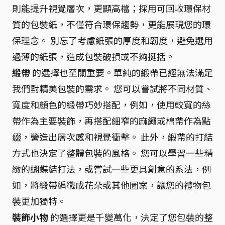
則能提升視覺層次，更顯高檔；採用可回收環保材
質的包裝紙，不僅符合環保趨勢，更能展現您的環
保理念。 別忘了考慮紙張的厚度和韌度，避免選用
過薄的紙張，造成包裝破損或不夠挺括。
緞帶
的選擇也至關重要。單純的緞帶已經無法滿足
我們對精美包裝的需求。 您可以嘗試將不同材質、
寬度和顏色的緞帶巧妙搭配，例如，使用較寬的絲
帶作為主要裝飾，再搭配細窄的麻繩或棉帶作為點
綴，營造出層次感和視覺衝擊。 此外，緞帶的打結
方式也決定了整體包裝的風格。 您可以學習一些精
緻的蝴蝶結打法，或嘗試一些更具創意的系法，例
如，將緞帶編織成花朵或其他圖案，讓您的禮物包
裝更加獨特。
裝飾小物
的選擇更是千變萬化，決定了您包裝的整