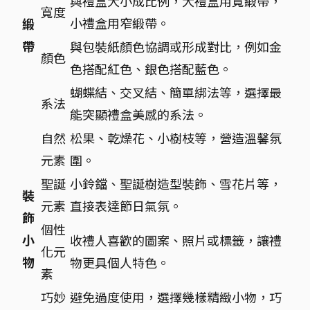
與禮盒大小成比例，大禮盒用寬緞帶，
寬度
小禮盒用窄緞帶。
緞
帶
與包裝紙顏色協調或形成對比，例如金
顏色
色搭配紅色、銀色搭配藍色。
蝴蝶結、交叉結、簡單綁法等，選擇最
系法
能突顯禮盒美感的系法。
自然
松果、乾燥花、小樹枝等，營造溫馨氛
元素
圍。
聖誕
小鈴鐺、聖誕樹造型裝飾、雪花片等，
裝
元素
直接表達節日氣氛。
飾
個性
小
收禮人喜歡的圖案、照片或標籤，讓禮
化元
物
物更具個人特色。
素
巧妙
避免過度使用，選擇幾樣精緻小物，巧