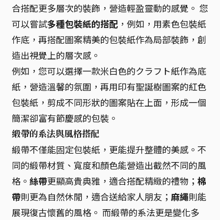
合搭配更多層次的裝飾，營造輕盈靈動的感覺。 您
可以嘗試
多種包裝紙的搭配
，例如，用素色包裝紙
作底，再搭配圖案精美的包裝紙作為局部裝飾，創
造出視覺上的層次感。
例如，您可以選擇一款米白色的クラフト紙作為底
紙，營造溫馨的氛圍，再用印有聖誕樹圖案的紅色
包裝紙，剪成不同形狀的圖案貼在上面，形成一個
簡潔卻富有節慶感的包裝。
緞帶的系法與風格搭配
緞帶不僅能固定包裝紙，更能提升整體的美感。不
同的緞帶材質、寬度和顏色能營造出截然不同的風
格。
絲帶
更顯高貴典雅，適合搭配精緻的禮物；
棉
帶
則更為自然休閒，適合送給家人朋友；
麻繩
則能
展現復古懷舊的風格。 而緞帶的系法更是變化多