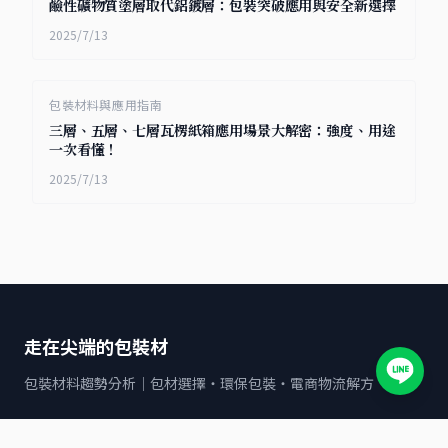
鹼性礦物質塗層取代鋁鍍層：包裝突破應用與安全新選擇
2025/7/13
包裝材料與應用指南
三層、五層、七層瓦楞紙箱應用場景大解密：強度、用途
一次看懂！
2025/7/13
走在尖端的包裝材
包裝材料趨勢分析｜包材選擇・環保包裝・電商物流解方
文章分類