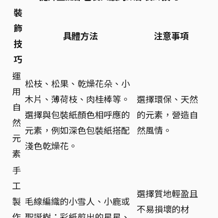
裝
飾
具體方法
注意事項
技
巧
運
松枝、松果、乾燥花朵、小
用
木片、薄荷枝、肉桂棒等。
選擇環保、天然
自
選擇與包裝紙顏色相呼應的
的元素，營造自
然
元素，例如深色包裝紙搭配
然風情。
元
淺色乾燥花。
素
手
工
選擇質地輕盈且
製
毛線編織的小雪人、小鹿或
不易損壞的材
作
聖誕樹；彩紙剪出的星星、