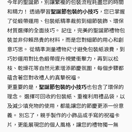
今年的聖誕節，別讓繁複的包裝流程耗盡您的時間
和精力！ 透過學習
聖誕節包裝的小技巧
，您已掌握
了從緞帶運用、包裝紙精準裁剪到細節裝飾、環保
材質選擇的全面技巧。 記住，完美的聖誕節禮物包
裝並非仰賴昂貴的材料，而是您對細節的用心和創
意巧思。 從精準測量禮物尺寸避免包裝紙浪費，到
巧妙運用對比色緞帶提升視覺衝擊力，再到以松
枝、乾燥花等自然元素增添節慶氛圍，每個步驟都
蘊含著您對收禮人的真摯祝福。
更重要的是，
聖誕節包裝的小技巧
也包含了環保的
理念。 選擇可回收的包裝紙、重複利用禮品袋，以
及減少填充物的使用，都能讓您的節慶更添一份意
義。 別忘了，親手製作的小飾品或手寫的祝福卡
片，更能展現您的個人風格，讓您的禮物獨一無