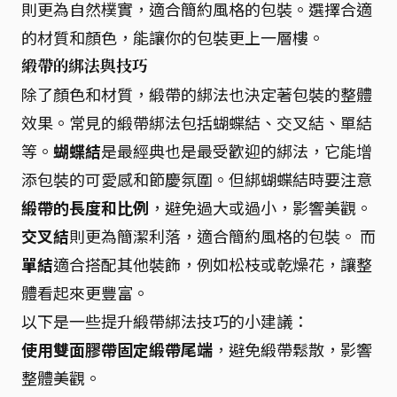
則更為自然樸實，適合簡約風格的包裝。選擇合適
的材質和顏色，能讓你的包裝更上一層樓。
緞帶的綁法與技巧
除了顏色和材質，緞帶的綁法也決定著包裝的整體
效果。常見的緞帶綁法包括蝴蝶結、交叉結、單結
等。
蝴蝶結
是最經典也是最受歡迎的綁法，它能增
添包裝的可愛感和節慶氛圍。但綁蝴蝶結時要注意
緞帶的長度和比例
，避免過大或過小，影響美觀。
交叉結
則更為簡潔利落，適合簡約風格的包裝。 而
單結
適合搭配其他裝飾，例如松枝或乾燥花，讓整
體看起來更豐富。
以下是一些提升緞帶綁法技巧的小建議：
使用雙面膠帶固定緞帶尾端
，避免緞帶鬆散，影響
整體美觀。