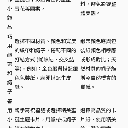
料，避免影響整
小
雪花等圖案。
體美觀。
飾
品
巧
選擇不同材質、顏色和寬度
緞帶顏色應與包
用
的緞帶和繩子，搭配不同的
裝紙顏色相呼應
緞
打結方式 (蝴蝶結、交叉結
或形成對比；天
帶
等)。例如：金色緞帶搭配銀
然材質的繩子能
和
色包裝紙，麻繩搭配牛皮
增添自然樸實的
繩
紙。
質感。
子
善
用
親手寫祝福語或選擇精美聖
選擇高品質的卡
小
誕主題卡片，用緞帶或繩子
片紙，使用精美