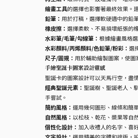
繪畫工具
的選擇也影響著最終效果。
鉛筆：
用於打稿，選擇軟硬適中的鉛
橡皮擦：
選擇柔軟、不易損壞紙張的
水彩筆/毛筆/勾線筆：
根據繪畫風格選
水彩顏料/丙烯顏料/色鉛筆/粉彩：
選
尺子/圓規：
用於輔助繪製圖案，使圖
手繪聖誕卡圖案設計靈感
聖誕卡的圖案設計可以天馬行空，盡
經典聖誕元素：
聖誕樹、聖誕老人、
手嘗試。
簡約風格：
運用幾何圖形、線條和簡
自然風格：
以松枝、乾花、漿果等自
個性化設計：
加入收禮人的名字、喜
文字設計：
運用精美的字體和排版，