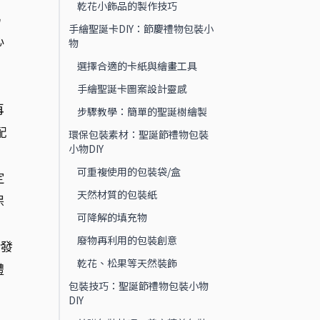
乾花小飾品的製作技巧
為
手繪聖誕卡DIY：節慶禮物包裝小
心
物
選擇合適的卡紙與繪畫工具
手繪聖誕卡圖案設計靈感
再
步驟教學：簡單的聖誕樹繪製
配
環保包裝素材：聖誕節禮物包裝
小物DIY
可重複使用的包裝袋/盒
定
天然材質的包裝紙
保
可降解的填充物
廢物再利用的包裝創意
發
乾花、松果等天然裝飾
禮
包裝技巧：聖誕節禮物包裝小物
DIY