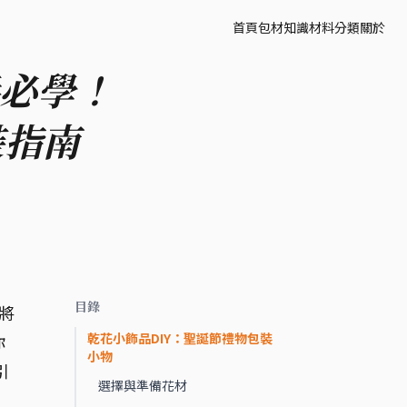
首頁
包材知識
材料分類
關於
手必學！
裝指南
目錄
將
乾花小飾品DIY：聖誕節禮物包裝
你
小物
引
選擇與準備花材
，