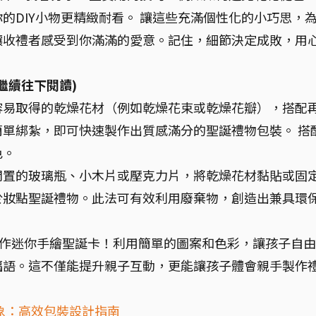
的DIY小物更精緻耐看。 讓這些充滿個性化的小巧思，
讓收禮者感受到你滿滿的愛意。記住，細節決定成敗，用
繼續往下閱讀)
容易取得的乾燥花材（例如乾燥花束或乾燥花瓣），搭配
單綁紮，即可快速製作出質感滿分的聖誕禮物包裝。 搭
色。
閒置的玻璃瓶、小木片或壓克力片，將乾燥花材黏貼或固
於妝點聖誕禮物。此法可有效利用廢棄物，創造出兼具環
作迷你手繪聖誕卡！利用簡單的圖案和色彩，讓孩子自由
福語。這不僅能提升親子互動，更能讓孩子體會親手製作
象：高效包裝設計指南