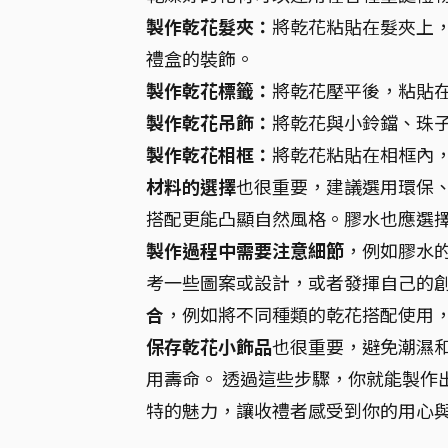
製作乾花髮夾：
將乾花粘貼在髮夾上
禮盒的裝飾。
製作乾花標籤：
將乾花壓平後，粘貼
製作乾花吊飾：
將乾花與小鈴鐺、珠
製作乾花相框：
將乾花粘貼在相框內
材料的選擇
也很重要，建議選用環保
搭配更能凸顯自然風格。膠水也應選
製作過程中需要注意細節
，例如膠水
考一些圖案或設計，或者發揮自己的
合
，例如將不同種類的乾花搭配使用
保存乾花小飾品
也很重要，避免潮濕
用壽命。 透過這些步驟，你就能製作
特的魅力，讓收禮者感受到你的用心