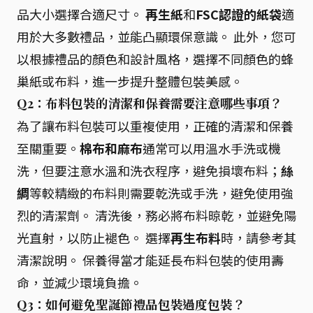
品大小選擇合適尺寸。
再生紙
和
FSC認證的紙袋
適
用於大多數禮品，並能凸顯環保意識。 此外，您可
以根據禮品的顏色和設計風格，選擇不同顏色的蜂
巢紙或布料，進一步提升整體包裝美感。
Q2：布料包裝的清潔和保養需要注意哪些事項？
為了讓布料包裝可以重複使用，正確的清潔和保養
至關重要。
棉布和麻布
通常可以用溫水手洗或機
洗，但要注意水溫和洗衣程序，避免損壞布料；
絲
綢
等較精緻的布料則需要乾洗或手洗，避免使用強
烈的清潔劑。 清洗後，務必將布料晾乾，並避免陽
光直射，以防止褪色。 選擇
再生布料
時，請參考其
清潔說明。 保養得當才能延長布料包裝的使用壽
命，並減少環境負擔。
Q3：如何避免聖誕節禮品包裝過度包裝？