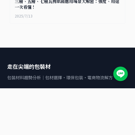
三層、五層、七層瓦楞紙箱應用場景大解密：強度、用途
一次看懂！
2025/7/13
走在尖端的包裝材
包裝材料趨勢分析｜包材選擇・環保包裝・電商物流解方
文章分類
全家
7-11
包裝材料與應用指南
POF收縮袋
OK mart
寄貨服務與物流解決方案