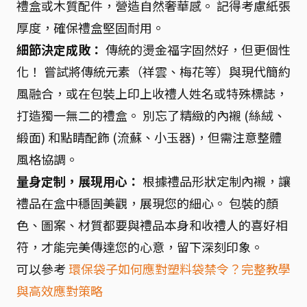
禮盒或木質配件，營造自然奢華感。 記得考慮紙張
厚度，確保禮盒堅固耐用。
細節決定成敗：
傳統的燙金福字固然好，但更個性
化！ 嘗試將傳統元素（祥雲、梅花等）與現代簡約
風融合，或在包裝上印上收禮人姓名或特殊標誌，
打造獨一無二的禮盒。 別忘了精緻的內襯 (絲絨、
緞面) 和點睛配飾 (流蘇、小玉器)，但需注意整體
風格協調。
量身定制，展現用心：
根據禮品形狀定制內襯，讓
禮品在盒中穩固美觀，展現您的細心。 包裝的顏
色、圖案、材質都要與禮品本身和收禮人的喜好相
符，才能完美傳達您的心意，留下深刻印象。
可以參考
環保袋子如何應對塑料袋禁令？完整教學
與高效應對策略