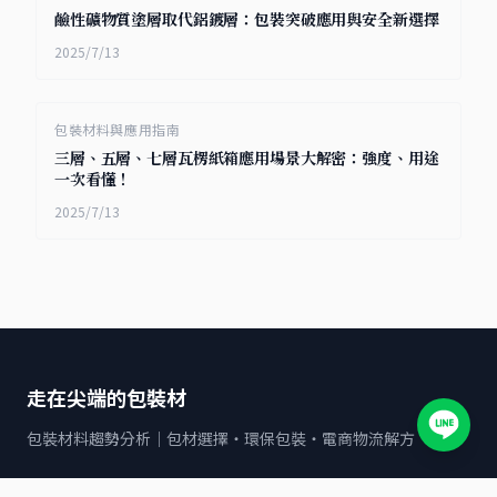
鹼性礦物質塗層取代鋁鍍層：包裝突破應用與安全新選擇
2025/7/13
包裝材料與應用指南
三層、五層、七層瓦楞紙箱應用場景大解密：強度、用途
一次看懂！
2025/7/13
走在尖端的包裝材
包裝材料趨勢分析｜包材選擇・環保包裝・電商物流解方
文章分類