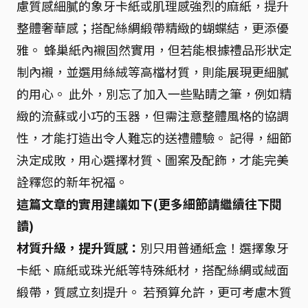
慮質感細膩的象牙卡紙或肌理感強烈的麻紙，提升
整體奢華感；搭配絲綢緞帶精緻的蝴蝶結，更添優
雅。 蜂巢紙內襯固然實用，但若能根據禮品形狀定
制內襯，並選用絲絨等高檔材質，則能展現更細膩
的用心。 此外，別忘了加入一些點睛之筆，例如精
緻的流蘇或小巧的玉器，但需注意整體風格的協調
性，才能打造出令人難忘的送禮體驗。 記得，細節
決定成敗，用心選擇材質、圖案及配飾，才能完美
詮釋您的新年祝福。
這篇文章的實用建議如下(更多細節請繼續往下閱
讀)
材質升級，提升質感：
別只用普通紙盒！選擇象牙
卡紙、麻紙或珠光紙等特殊紙材，搭配絲綢或絨面
緞帶，質感立刻提升。 若預算允許，更可考慮木質