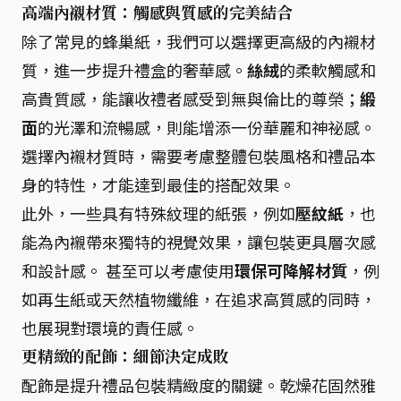
高端內襯材質：觸感與質感的完美結合
除了常見的蜂巢紙，我們可以選擇更高級的內襯材
質，進一步提升禮盒的奢華感。
絲絨
的柔軟觸感和
高貴質感，能讓收禮者感受到無與倫比的尊榮；
緞
面
的光澤和流暢感，則能增添一份華麗和神祕感。
選擇內襯材質時，需要考慮整體包裝風格和禮品本
身的特性，才能達到最佳的搭配效果。
此外，一些具有特殊紋理的紙張，例如
壓紋紙
，也
能為內襯帶來獨特的視覺效果，讓包裝更具層次感
和設計感。 甚至可以考慮使用
環保可降解材質
，例
如再生紙或天然植物纖維，在追求高質感的同時，
也展現對環境的責任感。
更精緻的配飾：細節決定成敗
配飾是提升禮品包裝精緻度的關鍵。乾燥花固然雅