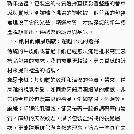
新年送禮，包裝盒的材質選擇直接影響整體的奢華
感與質感。別讓精心挑選的禮物被一個普通的包裝
盒埋沒了它的光芒！精選材質，才能讓您的新年禮
盒脫穎而出，傳遞您的誠意與品味。
一、 紙材的細膩觸感：超越平凡的選擇
傳統的牛皮紙或普通卡紙已經無法滿足追求高質感
禮品包裝的需求。我們需要更精緻、更具質感的紙
材來提升禮盒的格調。
象牙卡紙：
其細膩的紋理和溫潤的色澤，帶來一種
高雅的視覺享受，如同象牙般溫潤細膩的觸感，非
常適合用於包裝高檔的禮品，例如茶葉、酒類等。
麻紙：
粗獷的肌理感，卻又帶著一股低調奢華的氣
質。麻紙的天然紋理，賦予包裝盒獨特的視覺層
次，更能體現環保與自然的理念，適合一些具有文