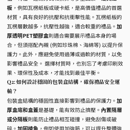
板
，例如瓦楞紙板或硬卡紙，是高價值禮品的首選
材質，具有良好的抗壓和抗衝擊性能。瓦楞紙板的
瓦楞層數越多，抗壓性越強，適合較重的禮品。
加
厚透明PET塑膠盒
則適合需要展示禮品本身的場
合，但須搭配內襯 (例如珍珠棉、海綿等) 以提升保
護力。此外，應避免使用過薄或過軟的材質，以免
影響禮品安全。 選擇材質時，也別忘了考慮印刷效
果、環保性及成本，才能找到最佳平衡。
Q2: 如何設計穩固的包裝盒結構，確保禮品安全運
輸？
包裝盒結構的穩固性直接影響到禮品的保護力。
加
厚盒底和盒蓋
是基礎，能有效防止擠壓。
內置隔層
或分隔板
則能防止禮品相互碰撞，避免刮傷或破
碎。
加固棱角
，例如使用加強筋，可以提升整體強