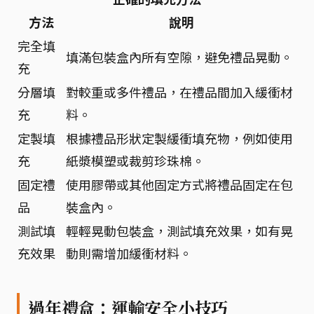
方法
說明
完全填
填滿包裝盒內所有空隙，避免禮品晃動。
充
分層填
對較重或多件禮品，在禮品間加入緩衝材
充
料。
定製填
根據禮品形狀定製緩衝填充物，例如使用
充
紙漿模塑或裁剪珍珠棉。
固定禮
使用膠帶或其他固定方式將禮品固定在包
品
裝盒內。
測試填
輕輕晃動包裝盒，測試填充效果，如有晃
充效果
動則需增加緩衝材料。
過年禮盒：運輸安全小技巧