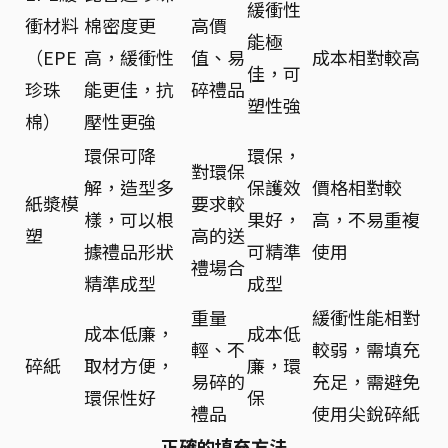
緩衝性
衝材料
棉密度更
高價
能極
（EPE
高，緩衝性
值、易
成本相對較高
佳，可
珍珠
能更佳，抗
碎禮品
塑性強
棉）
壓性更強
環保可降
環保，
對環保
解，造型多
保護效
價格相對較
紙漿模
要求較
樣，可以根
果好，
高，不易重複
塑
高的送
據禮品形狀
可精準
使用
禮場合
精準成型
成型
重量
緩衝性能相對
成本低廉，
成本低
輕、不
較弱，需填充
碎紙
取材方便，
廉，環
易碎的
充足，需避免
環保性好
保
禮品
使用尖銳碎紙
正確的填充方法