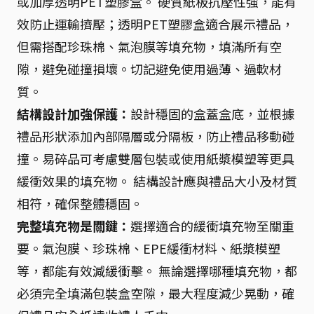
或加厚透明PET塑膠盒。 硬質紙板抗壓性強，能有
效防止運輸擠壓；透明PET塑膠盒適合展示禮品，
但需搭配珍珠棉、氣泡膜等填充物，填滿所有空
隙，避免碰撞損壞。切記避免使用過薄、過軟材
質。
結構設計加強保護：
設計穩固的盒蓋盒底，並根據
禮品形狀添加內部隔層或分隔板，防止禮品移動碰
撞。易碎品可考慮雙層包裝或使用紙漿模塑等更具
緩衝效果的填充物。 結構設計應與禮品大小及材質
相符，確保整體穩固。
完整填充物是關鍵：
選擇適合的緩衝填充物至關重
要。氣泡膜、珍珠棉、EPE緩衝材料、紙漿模塑
等，都能有效減緩衝擊。 無論選擇哪種填充物，都
必須完全填滿包裝盒空隙，最大程度減少晃動，確