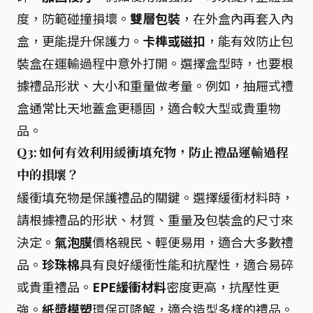
度，防範碰撞損壞。
雙層包裝
，在外盒內再套入內
盒，更能提升保護力。
卡榫或磁扣
，能有效防止包
裝盒在運輸過程中意外打開。選擇盒型時，也要根
據禮品形狀、大小和重量做考量。例如，抽屜式禮
盒通常比天地蓋盒更穩固，適合較大型或貴重物
品。
Q3: 如何有效利用緩衝填充物，防止禮品運輸過程
中的損壞？
緩衝填充物是保護禮品的關鍵。選擇緩衝材料時，
請根據禮品的形狀、材質、重量及包裝盒的尺寸來
決定。
氣泡膜
價格親民、輕便易用，適合大多數禮
品。
珍珠棉
具有良好緩衝性能和抗壓性，適合易碎
或貴重禮品。
EPE緩衝材料
密度更高，抗壓性更
強。
紙漿模塑
環保可降解，適合造型多樣的禮品。