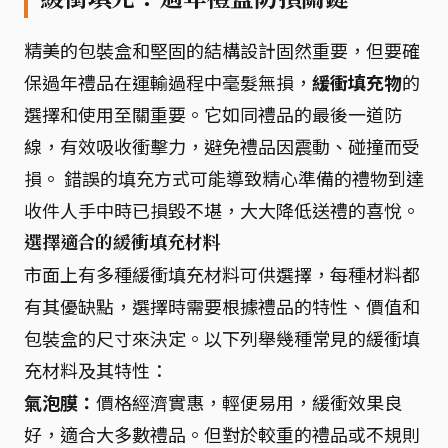
精美的包裝盒和堅固的結構設計固然重要，但要確
保過年禮品在運輸過程中毫髮無損，
緩衝填充物
的
選擇和使用至關重要。它如同禮品的最後一道防
線，有效吸收衝擊力，避免禮品因震動、碰撞而受
損。 錯誤的填充方式可能導致精心準備的禮物到達
收件人手中時已損毀不堪，大大降低送禮的喜悅。
選擇適合的緩衝填充材料
市面上有多種緩衝填充材料可供選擇，每種材料都
有其優缺點，選擇時需要根據禮品的特性、價值和
包裝盒的尺寸來決定。以下列舉幾種常見的緩衝填
充材料及其特性：
氣泡膜：
價格經濟實惠，輕便易用，緩衝效果良
好，適合大多數禮品。但對於較重的禮品或不規則