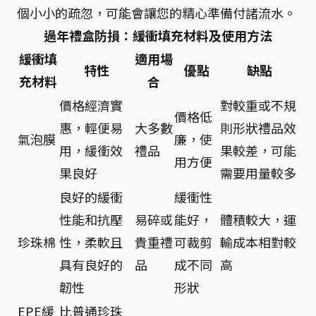
個小小的疏忽，可能會讓您的精心準備付諸流水。
過年禮盒防損：緩衝填充材料及使用方法
緩衝填
適用場
特性
優點
缺點
充材料
合
價格經濟實
對較重或不規
價格低
惠，輕便易
大多數
則形狀禮品效
氣泡膜
廉，使
用，緩衝效
禮品
果較差，可能
用方便
果良好
需要用量較多
良好的緩衝
緩衝性
性能和抗壓
易碎或
能好，
體積較大，運
珍珠棉
性，柔軟且
貴重禮
可裁剪
輸成本相對較
具有良好的
品
成不同
高
韌性
形狀
EPE緩
比普通珍珠