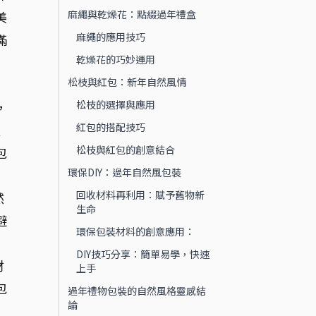
麻繩與乾燥花：點綴過年禮盒
美
麻繩的應用技巧
滿
乾燥花的巧妙運用
松枝與紅包：新年自然風情
松枝的選擇與應用
，
紅包的搭配技巧
輕
松枝與紅包的創意結合
包
環保DIY：過年自然風包裝
回收材料再利用：賦予舊物新
然
生命
避
環保包裝材料的創意應用：
DIY技巧分享：簡單易學，快速
材
上手
包
過年禮物包裝的自然風格靈感結
論