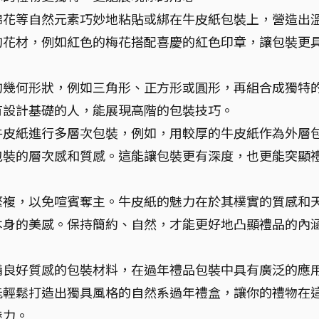
棉花等自然元素巧妙地粘貼或綁在牛皮紙包裝上，營造出
的花材，例如紅色的梅花搭配喜慶的紅色印章，讓包裝更
的幾何形狀，例如三角形、正方形或圓形，再組合成獨特
有設計基礎的人，能展現高階的包裝技巧。
牛皮紙進行多層次包裝，例如，用較厚的牛皮紙作為外層
包裝的層次感和質感。這能讓包裝更有深度，也更能突顯
繁複，以免喧賓奪主。牛皮紙的魅力在於其樸實的質感和
本身的美感。保持簡約、自然，才能更好地凸顯禮品的內
備良好質感的包裝材料，在過年禮品包裝中具有廣泛的應
能輕鬆打造出獨具風格的自然系過年禮盒，讓你的禮物在
魅力。