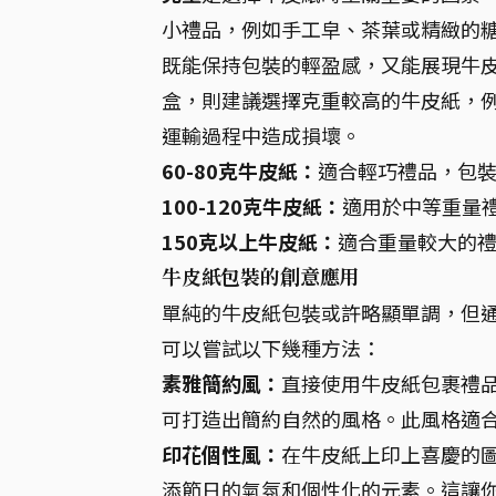
小禮品，例如手工皁、茶葉或精緻的糖
既能保持包裝的輕盈感，又能展現牛
盒，則建議選擇克重較高的牛皮紙，例
運輸過程中造成損壞。
60-80克牛皮紙：
適合輕巧禮品，包
100-120克牛皮紙：
適用於中等重量
150克以上牛皮紙：
適合重量較大的
牛皮紙包裝的創意應用
單純的牛皮紙包裝或許略顯單調，但
可以嘗試以下幾種方法：
素雅簡約風：
直接使用牛皮紙包裹禮
可打造出簡約自然的風格。此風格適
印花個性風：
在牛皮紙上印上喜慶的
添節日的氣氛和個性化的元素。這讓