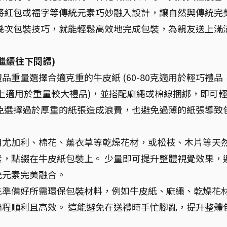
將紅包或福字等傳統元素巧妙融入設計，讓自然與傳統完
幾次包裝技巧，就能輕鬆高效地完成包裝，為親友送上滿
繼續往下閱讀)
品重量選擇合適克重的牛皮紙 (60-80克適用於輕巧禮品
0克以上適用於重量較大禮品)，並搭配麻繩或棉線捆綁，即可
免選擇過於厚重的紙張造成浪費，也避免過薄的紙張導致
用尤加利、棉花、薰衣草等乾燥花材，或松枝、木片等天
，點綴在牛皮紙包裝上。 少量即可提升整體視覺效果，
統元素完美融合。
先準備好所需環保包裝材料，例如牛皮紙、麻繩、乾燥花
程順利且高效。 這能避免在送禮時手忙腳亂，提升整體