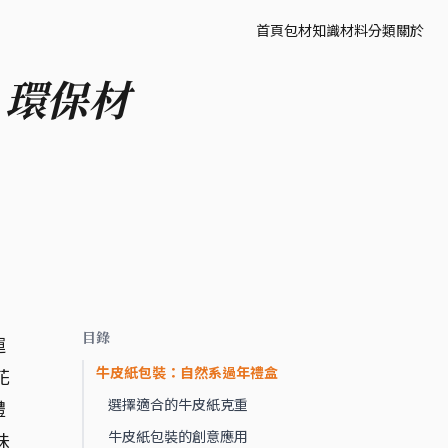
首頁
包材知識
材料分類
關於
：環保材
目錄
運
牛皮紙包裝：自然系過年禮盒
花
選擇適合的牛皮紙克重
禮
牛皮紙包裝的創意應用
味