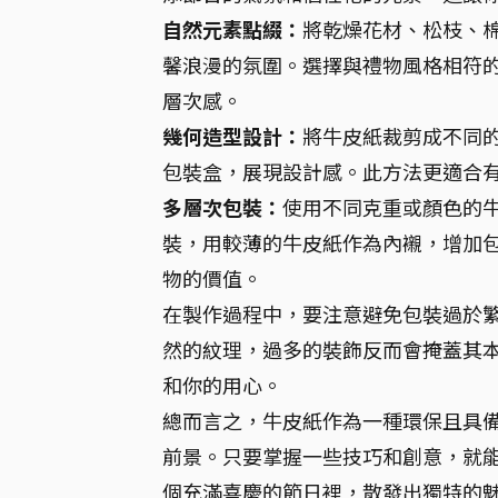
自然元素點綴：
將乾燥花材、松枝、
馨浪漫的氛圍。選擇與禮物風格相符
層次感。
幾何造型設計：
將牛皮紙裁剪成不同
包裝盒，展現設計感。此方法更適合
多層次包裝：
使用不同克重或顏色的
裝，用較薄的牛皮紙作為內襯，增加
物的價值。
在製作過程中，要注意避免包裝過於
然的紋理，過多的裝飾反而會掩蓋其
和你的用心。
總而言之，牛皮紙作為一種環保且具
前景。只要掌握一些技巧和創意，就
個充滿喜慶的節日裡，散發出獨特的