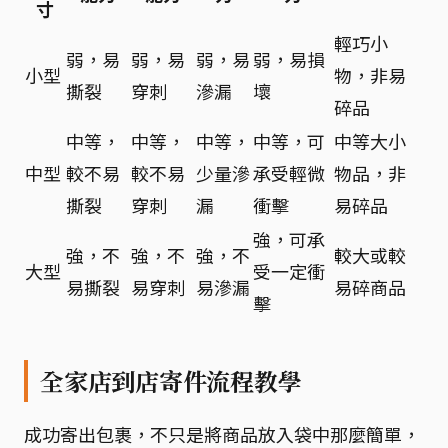
寸
輕巧小
弱，易
弱，易
弱，易
弱，易損
小型
物，非易
撕裂
穿刺
滲漏
壞
碎品
中等，
中等，
中等，
中等，可
中等大小
中型
較不易
較不易
少量滲
承受輕微
物品，非
撕裂
穿刺
漏
衝擊
易碎品
強，可承
強，不
強，不
強，不
較大或較
大型
受一定衝
易撕裂
易穿刺
易滲漏
易碎商品
擊
全家店到店寄件流程教學
成功寄出包裹，不只是將商品放入袋中那麼簡單，