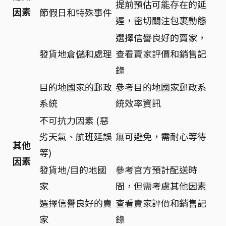
提前預估可能存在的延
因素
節假日和特殊事件
遲，密切關注包裹動態
選擇信譽良好的賣家，
發貨地倉儲和處理
查看賣家評價和銷售記
錄
目的地國家的郵政
參考目的地國家郵政系
系統
統效率資訊
不可抗力因素 (惡
劣天氣、航班延誤
無可避免，需耐心等待
其他
等)
因素
發貨地/目的地國
參考官方預計配送時
家
間，但需考慮其他因素
選擇信譽良好的賣
查看賣家評價和銷售記
家
錄