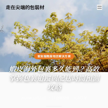
走在尖端的包裝材
寄貨服務與物流解決方案
蝦皮海外包裹多久能到？高效
掌握包裹追蹤與配送時間預測
攻略
2024年12月21日
·
17
分鐘閱讀
·
6,703
字