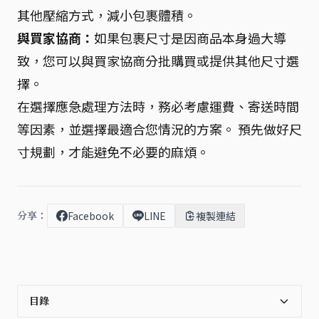
其他壓縮方式，減小包裹體積。
與買家協商：
如果包裹尺寸是因商品本身過大導
致，您可以與買家協商分批購買或提供其他尺寸選
擇。
在選擇應急處理方法時，務必考慮運費、寄送時間
等因素，並選擇最適合您情況的方案。 預先做好尺
寸規劃，才能避免不必要的麻煩。
分享：
Facebook
LINE
複製連結
目錄