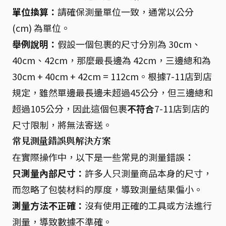
單位換算：
請確保測量單位一致，通常以公分
(cm) 為單位。
舉例說明：
假設一個包裹的尺寸分別為 30cm、
40cm、42cm，那麼最長邊為 42cm，三邊總和為
30cm + 40cm + 42cm = 112cm。根據7-11店到店
規定，雖然單邊最長邊未超過45公分，但三邊總和
超過105公分，因此這個包裹
不符合
7-11店到店的
尺寸限制，將無法寄送。
常見測量錯誤與解決方案
在實際操作中，以下是一些常見的測量錯誤：
只測量內部尺寸：
許多人只測量商品本身的尺寸，
而忽略了包裝材料的厚度，導致測量結果偏小。
測量方法不正確：
沒有使用正確的工具或方法進行
測量，導致數據不準確。