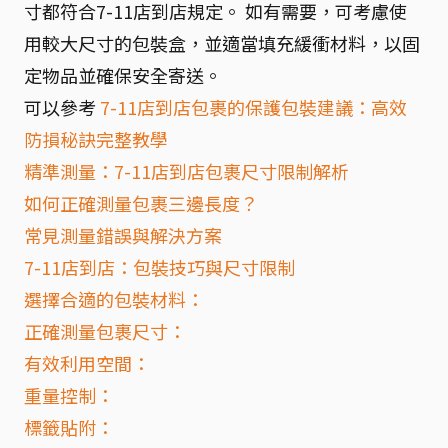
寸都符合7-11店到店規定。 如有需要，可考慮使
用較大尺寸的包裝盒，並適當填充緩衝材料，以固
定物品並確保安全寄送。
可以參考
7-11店到店包裹的保護包裝建議：高效
防損秘訣完整教學
精準測量：7-11店到店包裹尺寸限制解析
如何正確測量包裹三邊長度？
常見測量錯誤與解決方案
7-11店到店：包裝技巧與尺寸限制
選擇合適的包裝材料：
正確測量包裹尺寸：
有效利用空間：
重量控制：
標籤貼附：