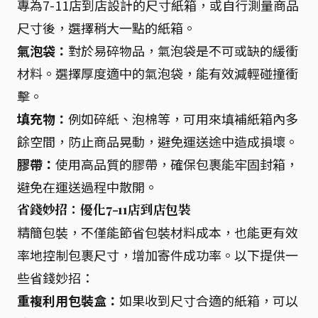
專為7-11店到店設計的尺寸紙箱，或自行測量商品
尺寸後，選擇稍大一點的紙箱。
氣泡袋：
對於易碎物品，氣泡袋是不可或缺的緩衝
材料。選擇厚度適中的氣泡袋，能有效減輕碰撞衝
擊。
填充物：
例如碎紙、泡棉等，可用來填補紙箱內多
餘空間，防止商品晃動，避免運送途中造成損壞。
膠帶：
使用高品質的膠帶，確保包裹能牢固封箱，
避免在運送過程中散開。
省錢妙招：優化7-11店到店包裝
精簡包裝，不僅能節省包裝材料成本，也能更有效
率地控制包裹尺寸，增加寄件成功率。以下提供一
些省錢妙招：
重複利用包裝盒：
如果收到尺寸合適的紙箱，可以