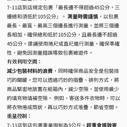
7-11店到店規定包裹「最長邊不得超過45公分，三
邊總和須低於105公分」。
測量時需謹慎
，以包裹
最長、最寬、最高三個邊長進行測量，並將三個邊
長相加，確保總和低於105公分，且最長邊不超過
45公分。建議使用捲尺或直尺進行測量，確保準確
性，避免因測量錯誤導致包裹被退件。
有效利用空間：
減少包裝材料的浪費
，同時確保商品安全是包裝技
巧的關鍵。您可以透過巧妙的摺疊、排列方式，將
商品緊密地放置在紙箱內，減少空隙，並使用最少
的填充物填補空隙。 例如，寄送多件衣物時，可以
將衣物捲成筒狀，再以巧妙方式堆疊，節省空間。
重量控制：
7-11店到店包裹重量限制為5公斤。
超重會導致寄