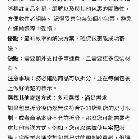
晰標註商品名稱、編號以及與其他包裹的關聯性，
方便收件者組裝。 記得妥善包裝每個小包裹，避免
在運輸過程中受損。
優點：
最有效率的解決方案，確保包裹能成功寄
送。
缺點：
需要額外支付多筆運費，且需要更多包裝材
料。
注意事項：
務必確認商品可以拆分，並在每個包裹
上做好清楚的標示。
選擇其他寄送方式：多元選擇，滿足需求
如果包裹拆分後仍然無法符合7-11店到店的尺寸限
制，或者商品本身不允許拆分，那麼您可能需要考
慮其他寄送方式。例如，您可以選擇使用
宅配
服
務，宅配業者通常對包裹尺寸的限制較寬鬆，但運