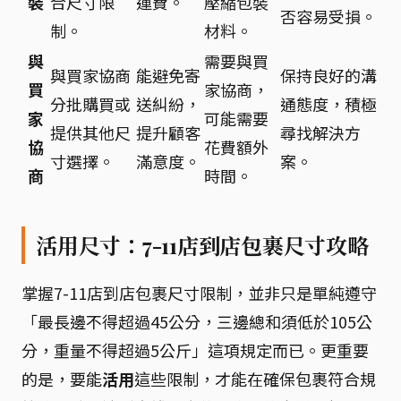
裝
合尺寸限
運費。
壓縮包裝
否容易受損。
制。
材料。
與
需要與買
與買家協商
能避免寄
保持良好的溝
買
家協商，
分批購買或
送糾紛，
通態度，積極
家
可能需要
提供其他尺
提升顧客
尋找解決方
協
花費額外
寸選擇。
滿意度。
案。
商
時間。
活用尺寸：7-11店到店包裹尺寸攻略
掌握7-11店到店包裹尺寸限制，並非只是單純遵守
「最長邊不得超過45公分，三邊總和須低於105公
分，重量不得超過5公斤」這項規定而已。更重要
的是，要能
活用
這些限制，才能在確保包裹符合規