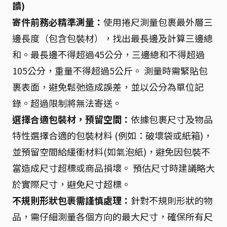
讀)
寄件前務必精準測量：
使用捲尺測量包裹最外層三
邊長度（包含包裝材），找出最長邊及計算三邊總
和。最長邊不得超過45公分，三邊總和不得超過
105公分，重量不得超過5公斤。 測量時需緊貼包
裹表面，避免鬆弛造成誤差，並以公分為單位記
錄。超過限制將無法寄送。
選擇合適包裝材，預留空間：
依據包裹尺寸及物品
特性選擇合適的包裝材料 (例如：破壞袋或紙箱)，
並預留空間給緩衝材料(如氣泡紙)，避免因包裝不
當造成尺寸超標或商品損壞。 預估尺寸時建議略大
於實際尺寸，避免尺寸超標。
不規則形狀包裹需謹慎處理：
針對不規則形狀的物
品，需仔細測量各個方向的最大尺寸，確保所有尺