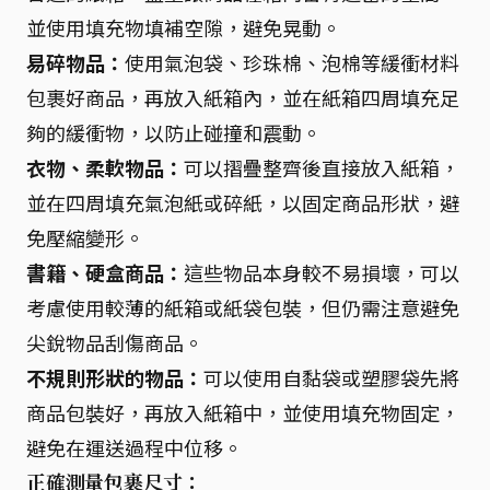
並使用填充物填補空隙，避免晃動。
易碎物品：
使用氣泡袋、珍珠棉、泡棉等緩衝材料
包裹好商品，再放入紙箱內，並在紙箱四周填充足
夠的緩衝物，以防止碰撞和震動。
衣物、柔軟物品：
可以摺疊整齊後直接放入紙箱，
並在四周填充氣泡紙或碎紙，以固定商品形狀，避
免壓縮變形。
書籍、硬盒商品：
這些物品本身較不易損壞，可以
考慮使用較薄的紙箱或紙袋包裝，但仍需注意避免
尖銳物品刮傷商品。
不規則形狀的物品：
可以使用自黏袋或塑膠袋先將
商品包裝好，再放入紙箱中，並使用填充物固定，
避免在運送過程中位移。
正確測量包裹尺寸：