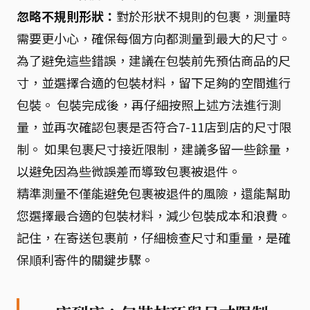
忽略不規則形狀：
對於形狀不規則的包裹，測量時
需要更小心，確保每個方向都測量到最大的尺寸。
為了避免這些錯誤，建議在包裝前先預估商品的尺
寸，並選擇合適的包裝材料，留下足夠的空間進行
包裝。 包裝完成後，再仔細按照上述方法進行測
量，並再次確認包裹是否符合7-11店到店的尺寸限
制。 如果包裹尺寸接近限制，建議多留一些餘量，
以避免因為些微誤差而導致包裹被退件。
精準測量不僅能避免包裹被退件的風險，還能幫助
您選擇最合適的包裝材料，減少包裝成本和浪費。
記住，在寄送包裹前，仔細檢查尺寸和重量，是確
保順利寄件的關鍵步驟。