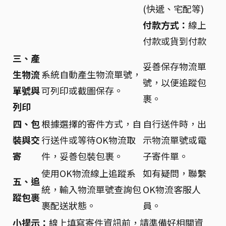
(快遞、宅配等)
付款方式：
線上
付款或貨到付款
三、產
妥善保存物流單
生物流
系統自動產生物流單號，
號，以便追蹤包
單號與
可列印或截圖保存。
裹。
列印
四、包
根據選擇的寄件方式，自
自行送件時，出
裝與交
行送件或等待OK物流取
示物流單號或電
寄
件，妥善包裝包裹。
子寄件單。
使用OK物流線上追蹤系
如有疑問，聯繫
五、追
統，輸入物流單號查詢包
OK物流客服人
蹤包裹
裹配送狀態。
員。
小提示：
線上填寫寄件資訊前，請準備好相關資