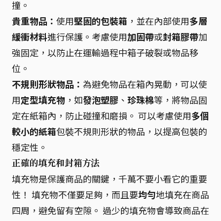
撞。
貴重物品：
使用
堅固的包裝箱
，並在內部使用
多層
緩衝材料
進行保護。考慮使用
加固帶
或
封箱膠帶
加
強固定，以防止在運輸過程中箱子破裂或物品移
位。
不規則形狀物品：
為避免物品在箱內晃動，可以使
用
定型填充物
，如
發泡塑膠
、
珍珠棉
等，將物品固
定在紙箱內，防止碰撞和磨損。 可以考慮使用
多個
較小的紙箱
包裝不規則形狀的物品，以提高包裝的
穩定性。
正確的填充和封箱方法
填充物是保護商品的關鍵，千萬不要小看它的重要
性！ 填充物不僅要足夠，而且要
均勻
地填充在商品
四周，避免留有空隙。 過少的填充物會導致商品在