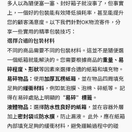
多人以為隨便塞一塞、封好箱子就沒事了，但事實
上，一個好的包裝能有效降低損耗率，甚至能提升
您的顧客滿意度。以下我們針對OK物流寄件，分
享一些實用的精準包裝技巧：
選擇合適的包裝材料
不同的商品需要不同的包裝材料。這並不是隨便選
一個紙箱就能解決的。您需要根據商品的
重量、易
碎程度、形狀
等因素來選擇合適的紙箱和填充物。
易碎物品：
使用
加厚瓦楞紙箱
，並在物品四周填充
足夠的
緩衝材料
，例如氣泡膜、泡棉、碎紙等。 記
得在易碎處貼上明顯的
“易碎”標籤
。
液體物品：
選擇
防水性良好的紙箱
，並在容器外層
加上
密封袋
或
防水膜
，防止漏液。 此外，應在紙箱
內部填充足夠的緩衝材料，避免運輸過程中的碰