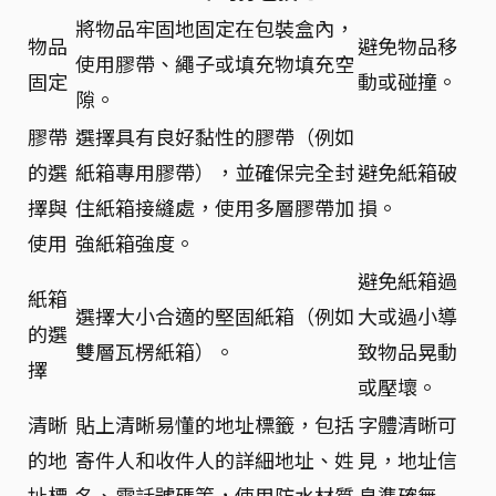
將物品牢固地固定在包裝盒內，
物品
避免物品移
使用膠帶、繩子或填充物填充空
固定
動或碰撞。
隙。
膠帶
選擇具有良好黏性的膠帶（例如
的選
紙箱專用膠帶），並確保完全封
避免紙箱破
擇與
住紙箱接縫處，使用多層膠帶加
損。
使用
強紙箱強度。
避免紙箱過
紙箱
選擇大小合適的堅固紙箱（例如
大或過小導
的選
雙層瓦楞紙箱）。
致物品晃動
擇
或壓壞。
清晰
貼上清晰易懂的地址標籤，包括
字體清晰可
的地
寄件人和收件人的詳細地址、姓
見，地址信
址標
名、電話號碼等，使用防水材質
息準確無