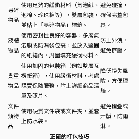
使用足夠的緩衝材料（氣泡紙、
避免碰撞，
易碎
泡棉、珍珠棉等），雙層包裝，
確保完整包
物品
並貼上「易碎物品」標籤。
裹。
使用密封性良好的容器，多層氣
液體
防止外洩，
泡膜或防漏袋包裹，並放入堅固
物品
避免擠壓。
的紙箱內，周圍填充緩衝材料。
使用加固的包裝箱（例如雙層瓦
降低損失風
貴重
楞紙箱），使用緩衝材料，考慮
險，方便理
物品
購買保險服務，附上詳細商品清
賠。
單及照片。
文件
避免摺疊或
使用硬質文件袋或文件夾，並套
類物
弄髒，防雨
上防水袋。
品
淋。
正確的打包技巧