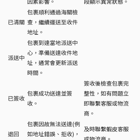
因素影響。
段顯示異常狀態。
包裹順利通過海關檢
已清關
查，繼續運送至收件
地址。
包裹到達當地派送中
心，準備送達收件地
派送中
址，通常會更新派送
時間。
簽收後檢查包裹完
包裹成功送達並簽
整性，如有問題立
已簽收
收。
即聯繫客服或物流
商。
包裹因故無法送達(例
及時聯繫蝦皮客服
退回
如地址錯誤、拒收)，
或物流商。