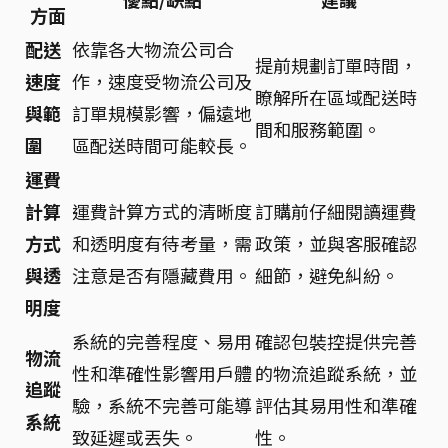
方面
配送
依靠各大物流公司合
提前規劃訂單時間，
速度
作，速度受物流公司及
瞭解所在區域配送時
與範
訂單規模影響，偏遠地
間和服務範圍。
圍
區配送時間可能較長。
運費
計算
運費計算方式的清晰度
訂購前仔細閱讀運費
方式
和透明度有待考量，需
政策，並與客服確認
與透
注意是否有隱藏費用。
細節，避免糾紛。
明度
系統的完善程度、易用
確認包裝控提供完善
物流
性和準確性影響用戶體
的物流追蹤系統，並
追蹤
驗，系統不完善可能導
評估其易用性和準確
系統
致延遲或丟失。
性。