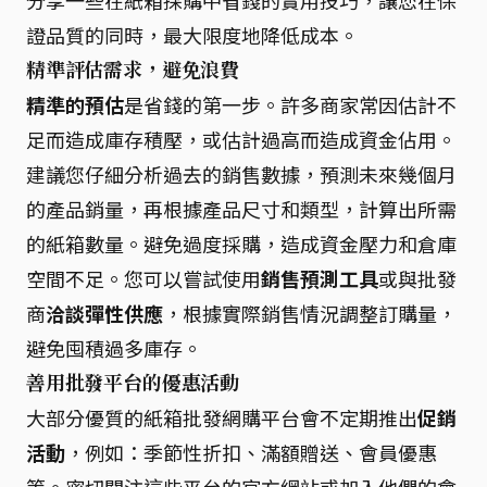
證品質的同時，最大限度地降低成本。
精準評估需求，避免浪費
精準的預估
是省錢的第一步。許多商家常因估計不
足而造成庫存積壓，或估計過高而造成資金佔用。
建議您仔細分析過去的銷售數據，預測未來幾個月
的產品銷量，再根據產品尺寸和類型，計算出所需
的紙箱數量。避免過度採購，造成資金壓力和倉庫
空間不足。您可以嘗試使用
銷售預測工具
或與批發
商
洽談彈性供應
，根據實際銷售情況調整訂購量，
避免囤積過多庫存。
善用批發平台的優惠活動
大部分優質的紙箱批發網購平台會不定期推出
促銷
活動
，例如：季節性折扣、滿額贈送、會員優惠
等。密切關注這些平台的官方網站或加入他們的會