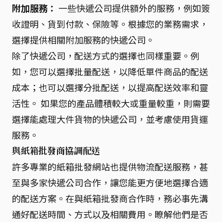
附加服務：
一些快遞公司提供額外的服務，例如簽
收證明、貨到付款、保險等。根據您的業務需求，
選擇提供相關附加服務的快遞公司。
除了快遞公司，配送方式的選擇也同樣重要。例
如，您可以選擇批量配送，以降低單件商品的配送
成本；也可以選擇分批配送，以提高配送效率和靈
活性。 如果您的產品體積較大或重量較重，則需要
選擇能處理大件貨物的快遞公司，並考慮使用貨運
服務。
與紙箱批發商協調配送
許多專業的紙箱批發網站也提供物流配送服務，甚
至與多家快遞公司合作，讓您能更方便地選擇合適
的配送方案。在與紙箱批發商合作時，務必事先溝
通好配送時間、方式以及相關費用。瞭解他們是否