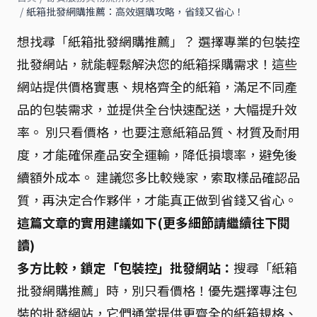
/
紙箱批發網購推薦：高效選購攻略，省錢又省心！
想找尋「紙箱批發網購推薦」？ 選擇專業的包裝控
批發網站，就能輕鬆解決您的紙箱採購需求！這些
網站提供價格實惠、規格齊全的紙箱，滿足不同產
品的包裝需求，並提供全台快速配送，大幅提升效
率。 別只看價格，也要注意紙箱品質、材質及耐用
度，才能確保產品安全運輸，降低損壞率，避免後
續額外成本。 建議您多比較幾家，索取樣品確認品
質，再決定合作夥伴，才能真正做到省錢又省心。
這篇文章的實用建議如下(更多細節請繼續往下閱
讀)
多方比較，鎖定「包裝控」批發網站：
搜尋「紙箱
批發網購推薦」時，別只看價格！優先選擇專注包
裝的批發網站，它們通常提供更齊全的紙箱規格、