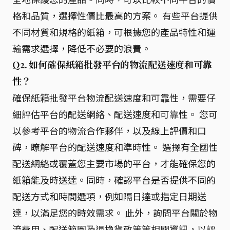
格和品質，選擇性價比最高的方案。 有些平台提供
不同材質和規格的紙箱，可根據您的產品特性和運
輸需求選擇，降低不必要的浪費。
Q2. 如何確保紙箱批發平台的物流配送速度和可靠
性？
確保紙箱批發平台物流配送速度和可靠性，需要仔
細評估平台的配送網絡、配送速度和可靠性。 您可
以參考平台的物流合作夥伴，以及線上評價和口
碑，瞭解平台的配送速度和準時性。 選擇有全國性
配送網絡或覆蓋您主要市場的平台，才能確保您的
紙箱能及時送達。同時，確認平台是否提供不同的
配送方式和時間選項，例如隔日達或指定日期送
達，以滿足您的時效需求。 此外，詢問平台關於物
流費用、配送範圍及退換貨政策等相關資訊，以評