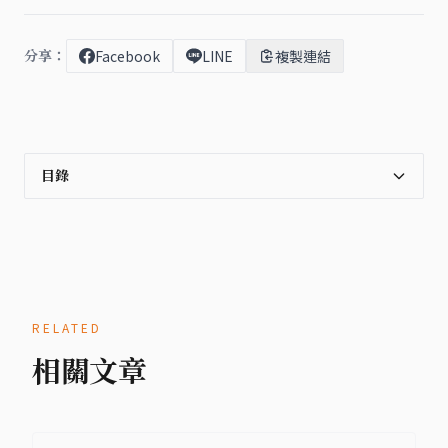
分享：
Facebook
LINE
複製連結
目錄
RELATED
相關文章