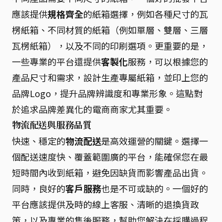
應該提供
規格齊全
的紙箱選擇，例如各種尺寸的瓦
楞紙箱、不同材質的紙箱（例如單層、雙層、三層
瓦楞紙箱），以及不同的印刷選項。更重要的是，
一些專業的平台還提供
客製化
服務，可以根據您的
產品尺寸和需求，設計生產專屬紙箱，並印上您的
品牌Logo，提升品牌辨識度和專業形象。這點對
於追求品牌差異化的電商商家尤其重要。
物流配送與服務品質
快速、穩定的
物流配送
是高效運營的關鍵。選擇一
個配送速度快、覆蓋範圍廣的平台，能確保您在最
短時間內收到紙箱，避免因缺貨而影響產品出貨。
同時，良好的
客戶服務
也是不可或缺的。一個好的
平台應該提供及時的線上客服、清晰的退換貨政
策，以及專業的售後服務，幫助您解決在採購過程