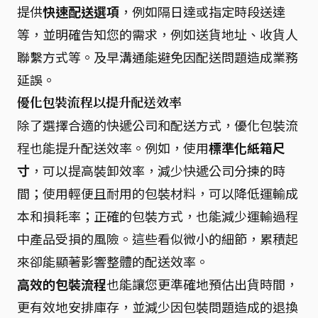
提供
快速配送選項
，例如隔日達或指定時段送達
等，並明確告知您的需求，例如送貨地址、收貨人
聯繫方式等。及早溝通能避免因配送問題造成業務
延誤。
優化包裝流程以提升配送效率
除了選擇合適的快遞公司和配送方式，優化包裝流
程也能提升配送效率。例如，使用
標準化紙箱尺
寸
，可以提高裝卸效率，減少快遞公司分揀的時
間；使用輕便且耐用的包裝材料，可以降低運輸成
本和損耗率；正確的包裝方式，也能減少運輸過程
中產品受損的風險。這些看似微小的細節，累積起
來卻能顯著影響整體的配送效率。
高效的包裝流程
也能讓您更準確地預估出貨時間，
更有效地安排庫存，並減少因包裝問題造成的退換