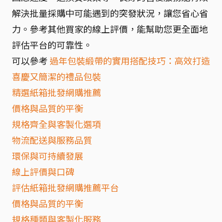
解決批量採購中可能遇到的突發狀況，讓您省心省
力。參考其他買家的線上評價，能幫助您更全面地
評估平台的可靠性。
可以參考
過年包裝緞帶的實用搭配技巧：高效打造
喜慶又簡潔的禮品包裝
精選紙箱批發網購推薦
價格與品質的平衡
規格齊全與客製化選項
物流配送與服務品質
環保與可持續發展
線上評價與口碑
評估紙箱批發網購推薦平台
價格與品質的平衡
規格種類與客製化服務