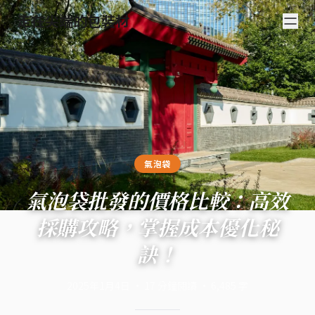
走在尖端的包裝材
氣泡袋
氣泡袋批發的價格比較：高效
採購攻略，掌握成本優化秘
訣！
2025年1月4日
·
17
分鐘閱讀
·
6,485
字