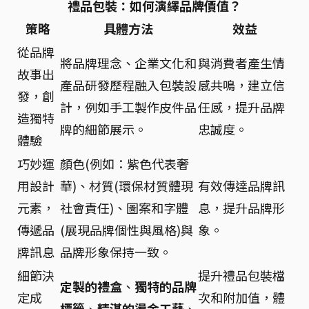
禮品包裝：如何演繹品牌價值？
策略
具體方法
效益
從品牌
將品牌理念、企業文化和
與消費者產生情
故事出
產品研發歷程融入包裝設
感共鳴，建立信
發，創
計，例如手工製作皮件品
任感，提升品牌
造獨特
牌的細節展示。
忠誠度。
體驗
巧妙運
顏色(例如：紫色代表奢
用設計
華)、材質(環保材質體現
有效傳達品牌訊
元素，
社會責任)、圖案和字體
息，提升品牌形
傳遞品
(展現品牌個性與風格)與
象。
牌訊息
品牌形象保持一致。
細節決
提升禮品包裝檔
定製的禮盒
、
獨特的品牌
定成
次和附加值，體
標籤
、
精湛的燙金工藝
、