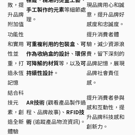
敗，提
現品牌用心和誠
手工製作的元素
等細節處
升品牌
意，提升品牌好
理。
附加值
感度和忠誠度。
功能性
提升消費者體
和實用
可重複利用的包裝盒
、
可
驗，減少資源浪
性並
作為收納盒的設計
、
環保
費，留下深刻的
重，打
可降解的材質
等，以及
可
品牌記憶，展現
造永恆
持續性設計
。
品牌社會責任
記憶
感。
結合科
提升消費者參與
技元
AR技術
(觀看產品製作過
感和互動性，提
素，創
程、品牌故事)、
RFID技
升品牌科技感和
造全新
術
(追蹤產品物流資訊)。
創新力。
體驗