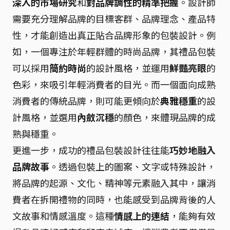
深入的市場研究
和
對品牌調性的精準把握
。設計師
需要充分理解品牌的目標客群、品牌理念、產品特
性，才能創造出真正貼合品牌形象的包裝設計。例
如，一個專注於年輕群體的時尚品牌，其禮品包裝
可以採用
簡約時尚
的設計風格，並運用
鮮豔亮眼
的
色彩，來吸引年輕消費者的目光。而一個面向成熟
消費者的傳統品牌，則可能更傾向於
典雅穩重
的設
計風格，並選用
內斂沉穩
的顏色，來體現品牌的成
熟與穩重。
更進一步，成功的禮品包裝設計往往能
巧妙地融入
品牌故事
。透過包裝上的圖案、文字或特殊設計，
將品牌的起源、文化、精神等元素融入其中，讓消
費者在拆開禮物的同時，也能感受到品牌背後的人
文故事和情感溫度。這種
情感上的連結
，能夠有效