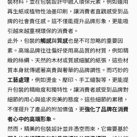
裝材料，並在包裝設計中融入環保元素，例如運用
再生紙或植物性油墨印刷，讓消費者直觀感受到品
牌的社會責任感。這不僅能提升品牌形象，更能吸
引越來越重視環保的消費者。
此外，包裝的
觸感
與
質感
也是不可忽略的重要因
素。高端品牌往往偏好使用高品質的材質，例如精
緻的絲綢、天然的木材或質感細膩的紙張，這些材
質本身就傳遞著高貴與奢華的品牌調性。而巧妙的
工藝處理
，例如燙金、壓印、手工縫製等，更能提
升包裝的精緻度和獨特性，讓消費者感受到品牌對
細節的用心與追求完美的態度。這些細節的累積，
不僅提升了產品的附加價值，更
強化了品牌在消費
者心中的高端形象
。
然而，精美的包裝設計並非憑空而來，它需要基於