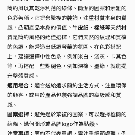
簡約風以其乾淨利落的線條、簡潔的圖案和素雅的
色彩著稱。它摒棄繁複的裝飾，注重材質本身的質
感，凸顯產品本身的價值。
牛皮紙
、
棉紙
等天然材
質是簡約風格的絕佳選擇，它們天然的紋理和質樸
的色調，能營造出低調奢華的氛圍。在色彩搭配
上，建議選擇中性色系，例如米白、淺灰、卡其色
等，再搭配一些點綴色，例如深棕、墨綠，就能提
升整體質感。
適用場合：
適合送給追求簡約生活方式、注重環保
的顧客，或用於產品包裝強調品牌的高級感和質
感。
圖案選擇：
避免過於繁複的圖案，可以選擇極簡的
線條、幾何圖形或品牌logo作為點綴。
注意事項：
簡約不代表單調，需注重細節處理，例