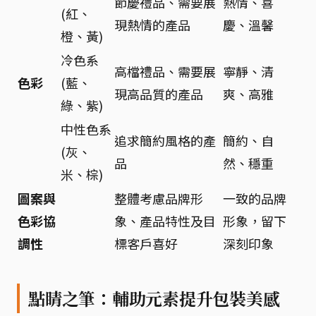
節慶禮品、需要展
熱情、喜
(紅、
現熱情的產品
慶、溫馨
橙、黃)
冷色系
高檔禮品、需要展
寧靜、清
色彩
(藍、
現高品質的產品
爽、高雅
綠、紫)
中性色系
追求簡約風格的產
簡約、自
(灰、
品
然、穩重
米、棕)
圖案與
整體考慮品牌形
一致的品牌
色彩協
象、產品特性及目
形象，留下
調性
標客戶喜好
深刻印象
點睛之筆：輔助元素提升包裝美感