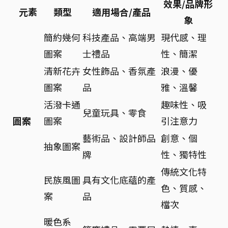
效果/品牌形
元素
類型
適用場合/產品
象
簡約幾何
科技產品、高端男
現代感、理
圖案
士禮品
性、簡潔
清新花卉
女性飾品、香氛產
浪漫、優
圖案
品
雅、溫馨
活潑卡通
趣味性、吸
兒童玩具、零食
圖案
圖案
引注意力
藝術品、設計師品
創意、個
抽象圖案
牌
性、獨特性
傳統文化特
民族風圖
具有文化底蘊的產
色、質感、
案
品
檔次
暖色系