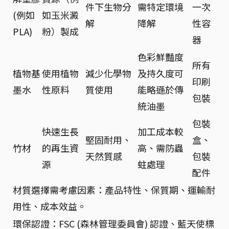
件下生物分
需特定環境
一次
(例如
如玉米澱
解
降解
性容
PLA)
粉）製成
器
色彩鮮豔度
所有
植物基
使用植物
減少化學物
及持久度可
印刷
墨水
性原料
質使用
能略遜於傳
包裝
統油墨
包裝
快速生長
加工成本較
堅固耐用、
盒、
竹材
的再生資
高、需防蟲
天然質感
包裝
源
蛀處理
配件
材質選擇需考慮因素：產品特性、保質期、運輸耐
用性、成本效益。
環保認證：FSC (森林管理委員會) 認證、藍天使標