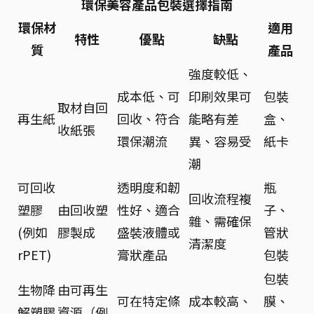
環保美容產品包裝選擇指南
環保材
適用
特性
優點
缺點
質
產品
強度較低、
成本低、可
印刷效果可
包裝
取材自回
再生紙
回收、符合
能略有差
盒、
收紙張
環保潮流
異、容易受
紙卡
潮
可回收
透明度和韌
瓶
回收流程複
塑膠
由回收塑
性好、適合
子、
雜、需確保
(例如
膠製成
盛裝液體或
管狀
清潔度
rPET)
膏狀產品
包裝
包裝
生物降
由可再生
可在特定條
成本較高、
膜、
解塑膠
資源（例