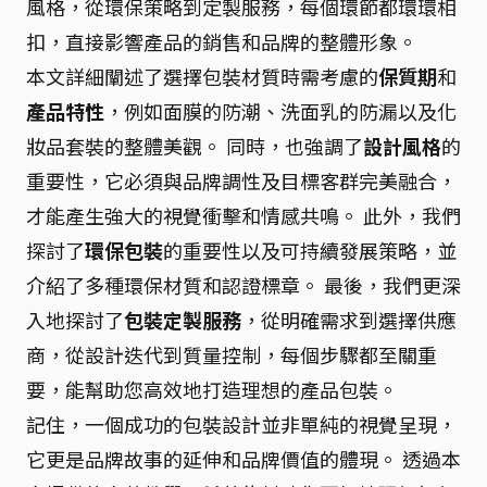
風格，從環保策略到定製服務，每個環節都環環相
扣，直接影響產品的銷售和品牌的整體形象。
本文詳細闡述了選擇包裝材質時需考慮的
保質期
和
產品特性
，例如面膜的防潮、洗面乳的防漏以及化
妝品套裝的整體美觀。 同時，也強調了
設計風格
的
重要性，它必須與品牌調性及目標客群完美融合，
才能產生強大的視覺衝擊和情感共鳴。 此外，我們
探討了
環保包裝
的重要性以及可持續發展策略，並
介紹了多種環保材質和認證標章。 最後，我們更深
入地探討了
包裝定製服務
，從明確需求到選擇供應
商，從設計迭代到質量控制，每個步驟都至關重
要，能幫助您高效地打造理想的產品包裝。
記住，一個成功的包裝設計並非單純的視覺呈現，
它更是品牌故事的延伸和品牌價值的體現。 透過本