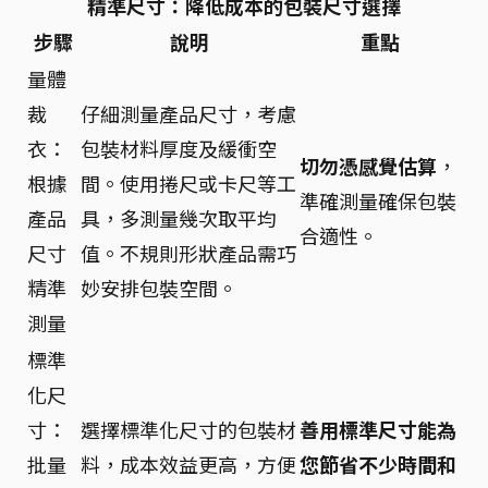
精準尺寸：降低成本的包裝尺寸選擇
步驟
說明
重點
量體
裁
仔細測量產品尺寸，考慮
衣：
包裝材料厚度及緩衝空
切勿憑感覺估算
，
根據
間。使用捲尺或卡尺等工
準確測量確保包裝
產品
具，多測量幾次取平均
合適性。
尺寸
值。不規則形狀產品需巧
精準
妙安排包裝空間。
測量
標準
化尺
寸：
選擇標準化尺寸的包裝材
善用標準尺寸能為
批量
料，成本效益更高，方便
您節省不少時間和