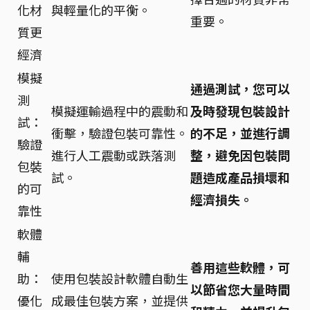
化材
與輕量化的平衡。
重要。
質更
經濟
模擬
通過測試，您可以
測
模擬運輸過程中的震動和
及時發現包裝設計
試：
衝擊，驗證包裝可靠性。
的不足，並進行調
驗證
進行人工震動或跌落測
整，避免因包裝問
包裝
試。
題造成產品損壞和
的可
經濟損失。
靠性
軟體
輔
善用這些軟體，可
助：
使用包裝設計軟體自動生
以節省您大量時間
優化
成最佳包裝方案，並提供