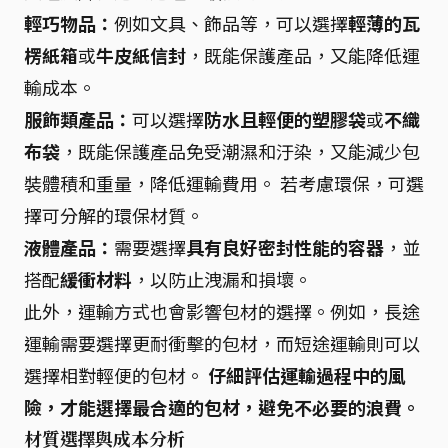
輕巧物品：
例如文具、飾品等，可以選擇
輕薄的瓦
楞紙箱
或
牛皮紙信封
，既能保護產品，又能降低運
輸成本。
服飾類產品：
可以選擇
防水且輕便的塑膠袋
或
不織
布袋
，既能保護產品免受潮濕和汙染，又能減少包
裝體積和重量，降低運輸費用。 若考慮環保，可選
擇可分解的環保材質。
液體產品：
需要選擇
具有良好密封性能的容器
，並
搭配
緩衝材料
，以防止洩漏和損壞。
此外，運輸方式也會影響包材的選擇。例如，長途
運輸需要選擇更耐衝擊的包材，而短途運輸則可以
選擇相對輕便的包材。
仔細評估運輸過程中的風
險，才能選擇最合適的包材，避免不必要的浪費。
材質選擇與成本分析