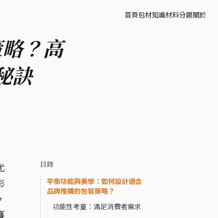
首頁
包材知識
材料分類
關於
策略？高
秘訣
目錄
尤
平衡功能與美學：如何設計適合
彩
品牌推購的包裝策略？
，
功能性考量：滿足消費者需求
獲