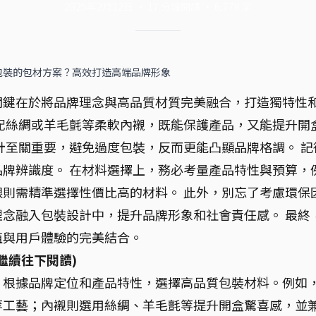
2025年2月12日
·
17
分鐘閱讀
·
6,778
字
包裝的包材方案？高效打造高端品牌形象
關鍵在於將品牌理念與高品質材質完美融合，打造獨特性
配絲綢或羊毛氈等柔軟內襯，既能保護產品，又能提升開
計至關重要，避免過度包裝，反而更能凸顯品牌格調。 記
牌辨識度。 在材料選擇上，務必考量產品特性與預算，
則需精準選擇性價比高的材料。 此外，別忘了考慮環保
念融入包裝設計中，提升品牌形象和社會責任感。 最終
值與用戶體驗的完美結合。
繼續往下閱讀)
：
根據品牌定位和產品特性，選擇高品質包裝材料。例如
等工藝；內襯則選用絲綢、羊毛氈等提升開盒驚喜感，並