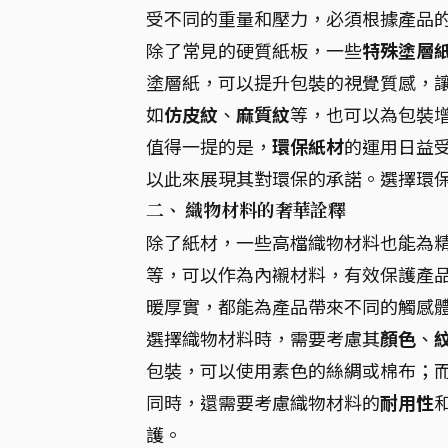
受不同的重量和壓力，必須根據產品
除了常見的硬質紙板，一些
特殊塗層
塗層紙，可以提升包裝的視覺質感，
如
仿皮紋
、
麻質紋
等，也可以為包裝
值得一提的是，
環保紙材
的運用日益
以此來展現其對環保的承諾。選擇環
二、 織物材料的奢華詮釋
除了紙材，一些高檔織物材料也能為
等，可以作為內襯材料，有效保護產
暖厚實，都能為產品帶來不同的觸感
選擇織物材料時，需要考慮其
顏色
、
包裝，可以使用素色的絲綢或棉布；
同時，還需要考慮織物材料的
耐用性
護。