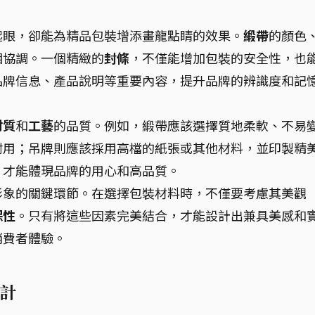
起眼，卻能為精品包裝增添畫龍點睛的效果。
緞帶
的顏色
相協調。一個精緻的
封條
，不僅能增加包裝的安全性，也
品牌信息、產品說明等重要內容，提升品牌的辨識度和記
材質
和
工藝
的品質。例如，緞帶應該選擇質地柔軟、不易
耐用；吊牌則應該採用高檔的紙張或其他材料，並印製精
，才能體現品牌的用心和高品質。
形象的關鍵環節。在選擇包裝材料時，不僅要考慮其美觀
保性
。只有將這些因素完美結合，才能設計出兼具美感和
消費者體驗。
計