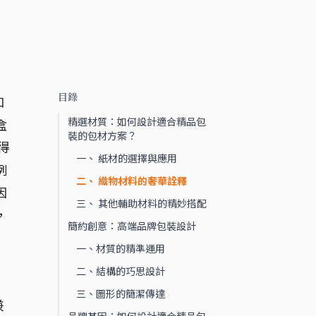
目錄
和
精選材質：如何設計適合精品包
盒
裝的包材方案？
得
一、 紙材的選擇與應用
例
二、 織物材料的奢華詮釋
因
三、 其他輔助材料的精妙搭配
，
簡約創意：高端品牌包裝設計
一、材質的精準運用
二、結構的巧思設計
，
三、圖形的簡潔傳達
兼