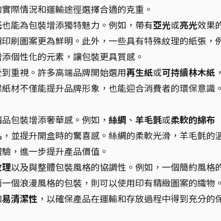
的實際情況和運輸途徑選擇合適的克重。
紙
也能為包裝增添獨特魅力。例如，帶有
亞光
或
亮光
效果
讓印刷圖案更為鮮明。此外，一些具有特殊紋理的紙張，
增添個性化的元素，讓包裝更具質感。
受到重視。許多高端品牌開始選用
再生紙
或
可持續林木紙
保紙材不僅能提升品牌形象，也能迎合消費者的環保意識
精品包裝增添奢華感。例如，
絲綢
、
羊毛氈
或
柔軟的綿布
品，並提升開盒時的驚喜感。絲綢的柔軟光滑，羊毛氈的
體驗，進一步提升產品價值。
紋理
以及與整體包裝風格的協調性。例如，一個簡約風格
而一個浪漫風格的包裝，則可以使用印有精緻圖案的織物
和
易清潔性
，以確保產品在運輸和存放過程中得到充分的