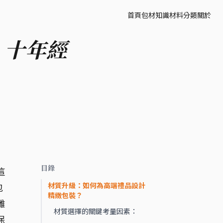
首頁
包材知識
材料分類
關於
 十年經
目錄
這
材質升級：如何為高端禮品設計
包
精緻包裝？
雕
材質選擇的關鍵考量因素：
保