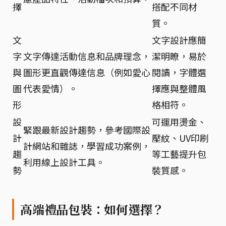
擇
搭配不同材
質。
文
文字設計應簡
字
文字傳達活動信息和品牌理念，
潔明瞭，易於
與
圖形更直觀傳達信息（例如愛心
閱讀，字體選
圖
代表愛情）。
擇應與整體風
形
格相符。
設
可運用燙金、
緊跟最新設計趨勢，參考國際設
計
壓紋、UV印刷
計網站和雜誌，學習成功案例，
趨
等工藝提升包
利用線上設計工具。
勢
裝質感。
高端禮品包裝：如何選擇？