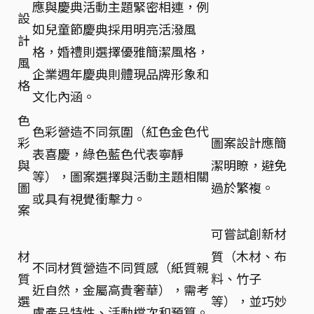
應與慶典活動主題緊密相連，例
設
如兒童節慶典採用明亮活潑風
計
格，婚禮則選擇優雅簡潔風格，
風
企業週年慶典則體現品牌形象和
格
文化內涵。
色
色彩營造不同氛圍（紅色金色代
彩
圖案設計應簡
表喜慶，綠色藍色代表寧靜
與
潔明瞭，避免
等），圖案選擇與活動主題相關
圖
過於繁複。
或具有視覺衝擊力。
案
可嘗試創新材
材
質（木材、布
不同材質營造不同質感（紙質親
質
料、竹子
近自然，金屬高貴奢華），需考
選
等），並巧妙
慮產品特性、活動檔次和預算。