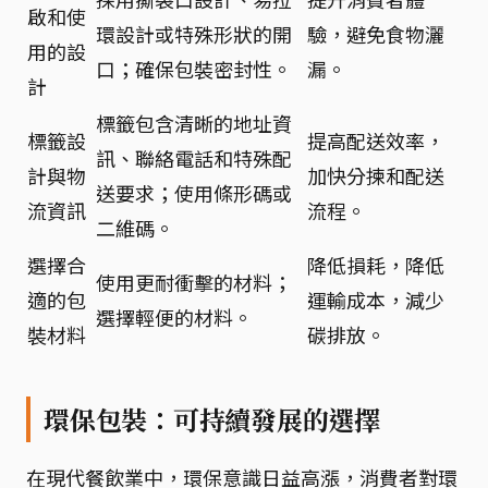
啟和使
環設計或特殊形狀的開
驗，避免食物灑
用的設
口；確保包裝密封性。
漏。
計
標籤包含清晰的地址資
標籤設
提高配送效率，
訊、聯絡電話和特殊配
計與物
加快分揀和配送
送要求；使用條形碼或
流資訊
流程。
二維碼。
選擇合
降低損耗，降低
使用更耐衝擊的材料；
適的包
運輸成本，減少
選擇輕便的材料。
裝材料
碳排放。
環保包裝：可持續發展的選擇
在現代餐飲業中，環保意識日益高漲，消費者對環