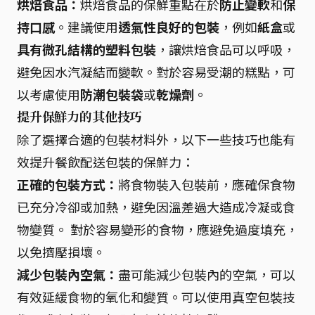
烘焙食品：
烘焙食品的保鮮重點在於
防止變軟
和
保
持口感
。建議使用
透氣性良好的包裝
，例如
紙盒
或
具有微孔結構的塑料包裝
，讓烘焙食品可以呼吸，
避免因水汽凝結而變軟。對於容易受潮的糕點，可
以考慮使用
防潮包裝袋
或
乾燥劑
。
提升保鮮力的其他技巧
除了選擇合適的包裝材料外，以下一些技巧也能有
效提升餐飲配送包裝的保鮮力：
正確的包裝方式：
將食物裝入包裝前，應確保食物
已充分冷卻或加熱，避免因溫差過大造成冷凝或食
物變質。 對於容易變形的食物，應避免過度填充，
以免擠壓損壞。
減少包裝內空氣：
盡可能減少包裝內的空氣，可以
有效延緩食物的氧化和變質。可以使用真空包裝技