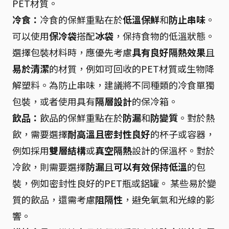
PET材質。
冷食：
冷食的保鮮重點在於
低溫保鮮
和
防止串味
。
可以使用
保冷袋
搭配
冰袋
，保持食物的低溫狀態。
選擇包裝材料時，應優先考慮
具有良好隔熱效果
且
易於清潔
的材質，例如可回收的PET材質或生物降
解塑料。為防止串味，建議將不同種類的冷食單獨
包裝，或者使用具有
隔層設計
的保冷箱。
飲品：
飲品的保鮮重點在於
防漏
和
防變質
。對於熱
飲，需要選擇
耐高溫且密封性良好
的杯子或容器，
例如採用
雙層結構
或
真空隔熱
設計的保溫杯。對於
冷飲，則需要選擇
防漏
且
可以有效保持低溫
的包
裝，例如密封性良好的PET瓶或鋁罐。 某些易於變
質的飲品，還需考慮
阻隔性
，避免氧氣和光線的影
響。