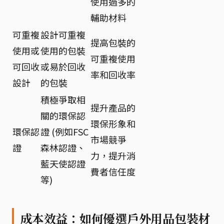
使用過多的
輔助材料
可重複
設計可重複
提高包裝的
使用或
使用的包裝
可重複使用
可回收
或易於回收
率和回收率
設計
的包裝
積極爭取相
提升產品的
關的環保認
環保形象和
環保認
證 (例如FSC
市場競爭
證
森林認證、
力，提升消
藍天使認證
費者信任度
等)
成本效益：如何優選戶外用品包裝材