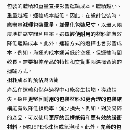
包裝的體積和重量直接影響運輸成本。體積越小、
重量越輕，運輸成本越低。因此，在設計包裝時，
應盡量
減輕包裝重量
，並
優化包裝尺寸
，以最大限
度地提高空間利用率。選擇
輕便耐用的材料
能有效
降低運輸成本。此外，運輸方式的選擇也會影響成
本。例如，海運的成本通常低於空運，但運輸時間
較長。需要根據產品的特性和交貨期限選擇合適的
運輸方式。
損耗成本的預估與防範
產品在運輸和儲存過程中可能發生損壞，導致損
失。採用
更堅固耐用的包裝材料
和
更合理的包裝結
構
能有效降低損耗率，減少損失。例如，對於易碎
的產品，可以使用
更厚的瓦楞紙箱
和
更有效的緩衝
材料
，例如EPE珍珠棉或氣泡膜。此外，
完善的包