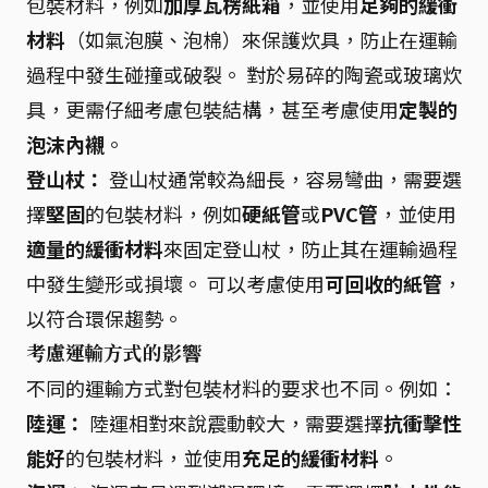
包裝材料，例如
加厚瓦楞紙箱
，並使用
足夠的緩衝
材料
（如氣泡膜、泡棉）來保護炊具，防止在運輸
過程中發生碰撞或破裂。 對於易碎的陶瓷或玻璃炊
具，更需仔細考慮包裝結構，甚至考慮使用
定製的
泡沫內襯
。
登山杖：
登山杖通常較為細長，容易彎曲，需要選
擇
堅固
的包裝材料，例如
硬紙管
或
PVC管
，並使用
適量的緩衝材料
來固定登山杖，防止其在運輸過程
中發生變形或損壞。 可以考慮使用
可回收的紙管
，
以符合環保趨勢。
考慮運輸方式的影響
不同的運輸方式對包裝材料的要求也不同。例如：
陸運：
陸運相對來說震動較大，需要選擇
抗衝擊性
能好
的包裝材料，並使用
充足的緩衝材料
。