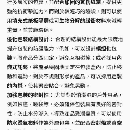
行多層次的包裹，並配合
加固的瓦楞紙箱
，提供更
強的抗衝擊能力。而對於較輕巧的睡袋，則可以使
用
填充式紙板隔層
或
可生物分解的緩衝材料
來減輕
重量，並兼顧環保。
優化包裝結構設計：
合理的結構設計能最大限度地
提升包裝的防護能力。例如，可以設計
模組化包
裝
，將產品分區固定，避免互相碰撞；或者採用
內
嵌式託盤
，將產品穩固地固定在包裝盒內，防止移
動和震動。對於不規則形狀的產品，可以採用
定製
的內襯
，使其緊密貼合，避免晃動。
加強包裝的密封性：
尤其對於怕潮濕的戶外用品，
例如帳篷、睡袋等，必須確保包裝具有良好的密封
性，防止水分滲入，導致產品受潮變質。可以使用
防水透氣布料
作為外層包裝，並配合
密封條
或
真空