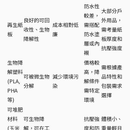
防水性
大部分戶
較差，
良好的可回
外用品，
再生紙
成本相對低
需搭配
收性、生物
需考量紙
板
廉
防水塗
降解性
板厚度和
層或內
抗壓強度
襯
生物降
價格較
需根據產
解塑料
高，降
可被微生物
減少環境污
品特性和
(PLA,
解條件
分解
染
包裝需求
PHA
需特定
選擇
等)
環境
可堆肥
材料
可生物降
抗壓強
體積小、
(玉米
解，可在工
度和防
重量輕且