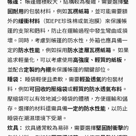
帳篷：
帳篷體積較大，結構較為複雜，需要選擇
堅
固耐用
的包裝材料，例如
瓦楞紙箱
，並可能需要額
外的
緩衝材料
（如EPE珍珠棉或氣泡膜）來保護帳
篷的支架和麪料，防止在運輸過程中發生彎曲或損
壞。同時，考慮到帳篷的防水性，外箱也應具備一
定的
防水性能
，例如採用
防水塗層瓦楞紙箱
。 如果
追求輕量化，可以考慮使用
高強度、輕質的紙板
，
並配合
定製的內襯
來保護帳篷的關鍵部位。
睡袋：
睡袋輕便且柔軟，需要
輕盈透氣
的包裝材
料，例如
可回收的壓縮袋
或
輕質的防水透氣布料
。
壓縮袋可以有效地減少睡袋的體積，方便運輸和儲
存。選擇的材料還需具備
一定的防水性能
，以防止
睡袋在潮濕環境下受潮。
炊具：
炊具通常較為易碎，需要選擇
堅固耐衝擊
的