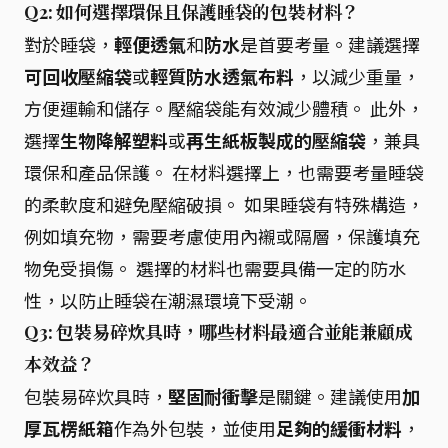
Q2: 如何選擇環保且保護睡袋的包裝材料？
對於睡袋，
輕便透氣
和
防水
是首要考量。建議選擇
可回收壓縮袋
或
輕質防水透氣布料
，以減少重量，
方便運輸和儲存。壓縮袋能有效減少體積。 此外，
選擇
生物降解塑料
或
再生紙板製成的壓縮袋
，兼具
環保和產品保護。 在材料選擇上，也需要考量睡袋
的柔軟度和避免壓縮破損。 如果睡袋有特殊構造，
例如填充物，需要考慮使用內襯或隔層，保護填充
物免受損傷。 選擇的材料也需要具備一定的防水
性，以防止睡袋在潮濕環境下受潮。
Q3: 包裝易碎炊具時，哪些材料最適合並能兼顧成
本效益？
包裝易碎炊具時，
堅固耐衝擊
是關鍵。建議使用
加
厚瓦楞紙箱
作為外包裝，並使用
足夠的緩衝材料
，