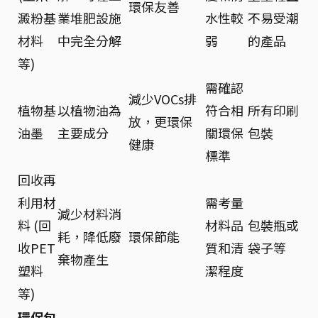
環保友善
澱粉基
業堆肥設施
水性較
不易受潮
材料
中完全分解
弱
的產品
等)
需確認
減少VOCs排
植物基
以植物油為
符合相
所有印刷
放，更環保
油墨
主要成分
關環保
包裝
健康
標準
回收再
利用材
需考量
減少材料消
料 (回
材料品
包裝瓶或
耗，降低廢
環保節能
收PET
質和清
袋子等
棄物產生
塑料
潔程度
等)
環保包